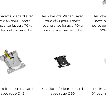
hariots Placard avec
Jeu chariots Placard avec
Jeu cha
e Ø45 pour 1 porte
roue Ø50 pour 1 porte
avec r
issante jusqu'a 70kg
coulissante jusqu'a 70kg
porte co
 fermeture amortie
pour fermeture amortie
70k
iot inférieur Placard
Chariot inférieur Placard
Patin s
avec roue Ø45
avec roue Ø50
74 pour 