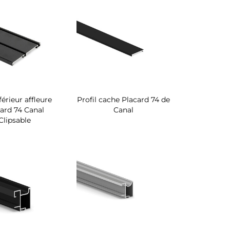
férieur affleure
Profil cache Placard 74 de
ard 74 Canal
Canal
Clipsable