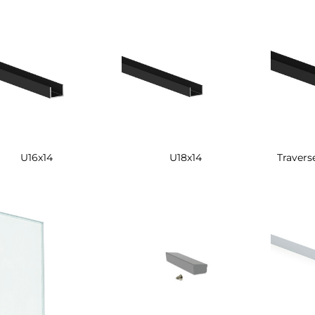
U16x14
U18x14
Travers