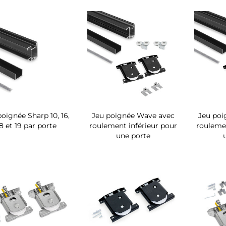
poignée Sharp 10, 16,
Jeu poignée Wave avec
Jeu poi
8 et 19 par porte
roulement inférieur pour
roulemen
une porte