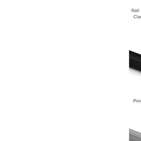
Rail
Cla
Poi