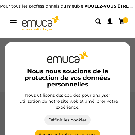
Pour tous les professionnels du meuble
VOULEZ-VOUS ÊTRE CLIENT ?
Alterner
la
navigation
Tiroirs
Coulisses
Charnières
Armoires
Coulissantes
Cuisine
Montage
Éclairage
Nous nous soucions de la
protection de vos données
Poignées
Pieds
Présentoirs
personnelles
Nous utilisons des cookies pour analyser
l'utilisation de notre site web et améliorer votre
Coulisses de roulettes
expérience.
Les coulisses à roulettes d'Emuca offrent un glissement
Définir les cookies
doux et efficace, idéales pour les meubles de cuisine, salle
de bain et maison, fabriquées en acier de haute qualité.
Accepter toutes les cookies