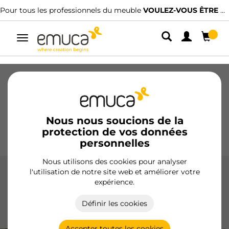
Pour tous les professionnels du meuble
VOULEZ-VOUS ÊTRE CLIENT ?
Alterner
la
navigation
Tiroirs
Coulisses
Charnières
Armoires
Coulissantes
Cuisine
Montage
Éclairage
Nous nous soucions de la
protection de vos données
Poignées
Pieds
Présentoirs
personnelles
Nous utilisons des cookies pour analyser
l'utilisation de notre site web et améliorer votre
Coulisses invisibles Brave
expérience.
Les coulisses cachées Brave d'Emuca offrent une fermeture
Définir les cookies
douce et push-to-open, idéales pour les meubles de cuisine,
salle de bain et maison, avec une capacité jusqu'à 20 kg.
Accepter toutes les cookies