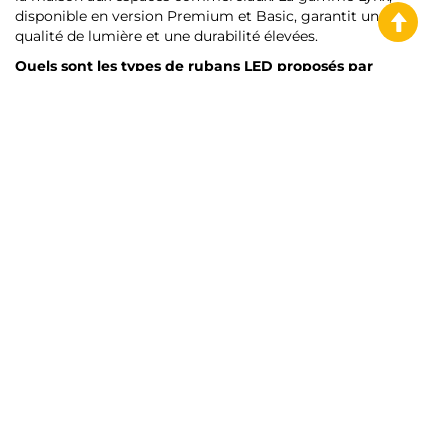
disponible en version Premium et Basic, garantit une
qualité de lumière et une durabilité élevées.
Quels sont les types de rubans LED proposés par
Emuca
?
Lynx Premium : Disponible en 12V et 24V, avec des options
IP20 pour l'intérieur et IP65 pour l'extérieur. Leur puissance
varie de 4,8W/m à 14,4W/m, offrant une flexibilité en
fonction des besoins d'Éclairage.
Lynx Basic : conçu pour une installation plus facile,
également disponible en version 12V, avec des puissances
de 4,8W/m et 9,6W/m, et des protections IP20 et IP65.
Quelles sont les caractéristiques des rubans LED Lynx ?
Technologie COB et RGB : la technologie COB fournit une
lumière continue et uniforme, tandis que les options RGB
vous permettent de créer des environnements colorés et
dynamiques.
Connecteurs et détecteurs : Une variété de connecteurs
facilite l'installation et la personnalisation, tandis que les
détecteurs et les contrôleurs permettent une gestion