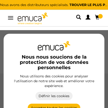
Nous avons des distributeurs spécialisés.
TROUVER LE PLUS PROCHE
Alterner
la
navigation
Tiroirs
Coulisses
Charnières
Armoires
Coulissantes
Cuisine
Montage
Éclairage
Nous nous soucions de la
protection de vos données
Poignées
Pieds
Présentoirs
personnelles
Nous utilisons des cookies pour analyser
l'utilisation de notre site web et améliorer votre
Rubans LED
expérience.
Découvrez nos rubans LED Lynx Premium et Basic, idéales
Définir les cookies
pour tous les espaces, avec des options de 12V et 24V, et
différents niveaux de protection IP pour une utilisation
intérieure et extérieure.
Accepter toutes les cookies