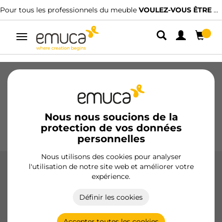
EZ-VOUS ÊTRE CLIENT ?
Nous avons des distributeurs spécialisés.
TR
Alterner
la
navigation
Tiroirs
Coulisses
Charnières
Armoires
Coulissantes
Cuisine
Montage
Éclairage
Nous nous soucions de la
protection de vos données
Poignées
Pieds
Présentoirs
personnelles
Nous utilisons des cookies pour analyser
l'utilisation de notre site web et améliorer votre
Poubelles avec fixation inférieure à
expérience.
extraction manuelle
Définir les cookies
Les conteneurs Recycle à fixation inférieure d'Emuca
fournissent une solution pratique et efficace pour la gestion
des déchets dans les cuisines, avec une extraction manuelle
Accepter toutes les cookies