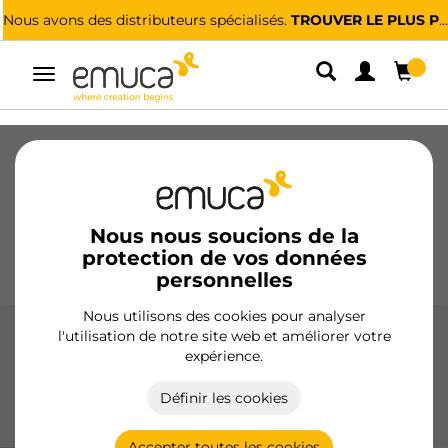
Nous avons des distributeurs spécialisés.
TROUVER LE PLUS PROCHE
Alterner
la
navigation
Tiroirs
Coulisses
Charnières
Armoires
Coulissantes
Cuisine
Montage
Éclairage
Nous nous soucions de la
protection de vos données
Poignées
Pieds
Présentoirs
personnelles
Nous utilisons des cookies pour analyser
l'utilisation de notre site web et améliorer votre
Poubelles
expérience.
Les poubelles d'Emuca optimisent l'espace dans la cuisine
Définir les cookies
avec des options de fixation latérale, inférieure et de
recyclage, fabriquées avec des matériaux durables.
Accepter toutes les cookies