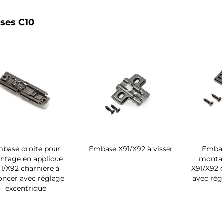
ses C10
base droite pour
Embase X91/X92 à visser
Embas
ntage en applique
monta
1/X92 charnière à
X91/X92 
oncer avec réglage
avec rég
excentrique