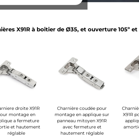
ières X91R à boitier de Ø35, et ouverture 105º e
rniere droite X91R
Charnière coudée pour
Charniè
our montage en
montage en applique sur
X91R p
plique a fermeture
panneau mitoyen X91R
appliq
rtie et hautement
avec fermeture et
amorti
réglable
hautement réglable