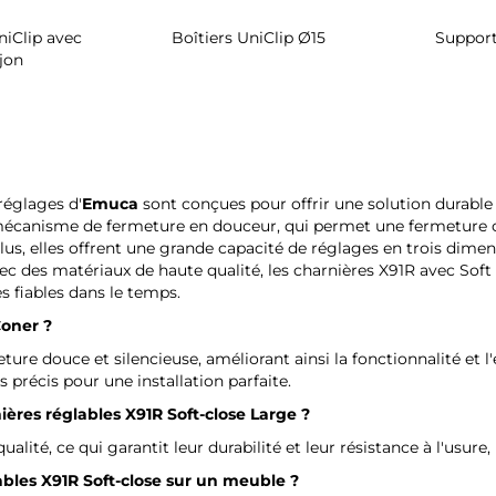
iClip avec
Boîtiers UniClip Ø15
Support
jon
réglages d'
Emuca
sont conçues pour offrir une solution durable e
mécanisme de fermeture en douceur, qui permet une fermeture con
us, elles offrent une grande capacité de réglages en trois dimensi
vec des matériaux de haute qualité, les charnières X91R avec Sof
s fiables dans le temps.
Coner ?
ure douce et silencieuse, améliorant ainsi la fonctionnalité et l
 précis pour une installation parfaite.
ières réglables X91R Soft-close Large ?
alité, ce qui garantit leur durabilité et leur résistance à l'usure
bles X91R Soft-close sur un meuble ?