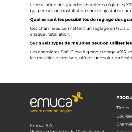
L'installation des grandes charnières réglables X91
qui permet une installation sûre et ajustable sur 
Quelles sont les possibilités de réglage des gr
Ces charnières permettent un réglage en trois dim
chaque installation.
Sur quels types de meubles peut-on utiliser les
Les charnières Soft Close à grand réglage X91R son
les meubles de maison, offrant une solution flexibl
PRODU
Tiroirs
Couliss
Charniè
Emuca S.A.
Polígono Industrial El Oliveral c/H, 4