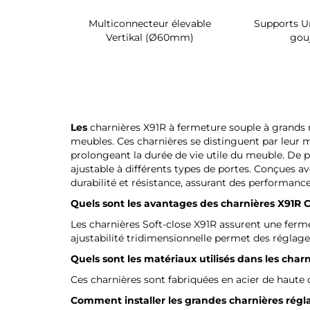
 chaussures
Multiconnecteur élevable
Supports Un
 intérieur
Vertikal (Ø60mm)
gou
 Quartz
Les
charnières X91R à fermeture souple à grands 
meubles. Ces charnières se distinguent par leur 
prolongeant la durée de vie utile du meuble. De pl
ajustable à différents types de portes. Conçues a
durabilité et résistance, assurant des performance
Quels sont les avantages des charnières X91R 
Les charnières Soft-close X91R assurent une fermet
ajustabilité tridimensionnelle permet des réglages
Quels sont les matériaux utilisés dans les charn
Ces charnières sont fabriquées en acier de haute qu
Comment installer les grandes charnières régla