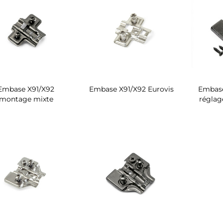
Embase X91/X92
Embase X91/X92 Eurovis
Embase
montage mixte
réglag