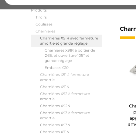
Produits
Tiroirs
Coulisses
Charn
Charnières
Charnières X91R avec fermeture
amortie et grande réglage
Charnières X91R à boitier de
Ø35, et ouverture 105º et
grande réglage
Embases C10
Charnières X91 à fermeture
amortie
Charnières X91N
Charnières X92 à fermeture
amortie
Cha
Charnières X92N
p
Charnières X93 à fermeture
ap
amortie
amo
Charnières X93N
Charnières X71N