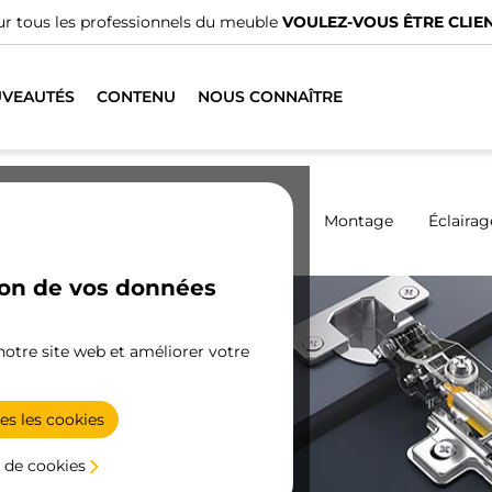
-VOUS ÊTRE CLIENT ?
VEAUTÉS
CONTENU
NOUS CONNAÎTRE
Armoires
Coulissantes
Cuisine
Montage
Éclairag
ion de vos données
 notre site web et améliorer votre
es les cookies
e
 de cookies