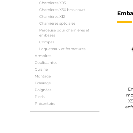
Charnières X95
Charnières X50 bras court
Emba
Charnières X12
Charnières spéciales
Perceuse pour charnières et
embases
Compas
Loqueteaux et fermetures
Armoires
Coulissantes
Cuisine
Montage
Éclairage
Em
Poignées
mo
Pieds
X9
Présentoirs
enf