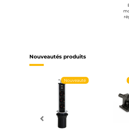
mo
ré
Nouveautés produits
Nouveauté
Nouveauté