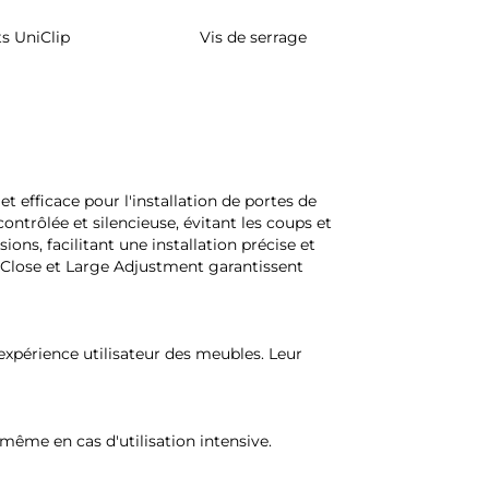
s UniClip
Vis de serrage
Rangement 
pivotant 
d'armo
t efficace pour l'installation de portes de
trôlée et silencieuse, évitant les coups et
ons, facilitant une installation précise et
t Close et Large Adjustment garantissent
'expérience utilisateur des meubles. Leur
, même en cas d'utilisation intensive.