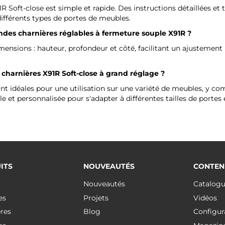
R Soft-close est simple et rapide. Des instructions détaillées et t
différents types de portes de meubles.
andes charnières réglables à fermeture souple X91R ?
ensions : hauteur, profondeur et côté, facilitant un ajustement 
 charnières X91R Soft-close à grand réglage ?
t idéales pour une utilisation sur une variété de meubles, y comp
e et personnalisée pour s'adapter à différentes tailles de portes 
ITS
NOUVEAUTÉS
CONTEN
Nouveautés
Catalog
es
Projets
Vidéos
res
Blog
Configur