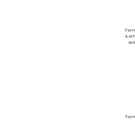
Ferm
à em
av
Ferm