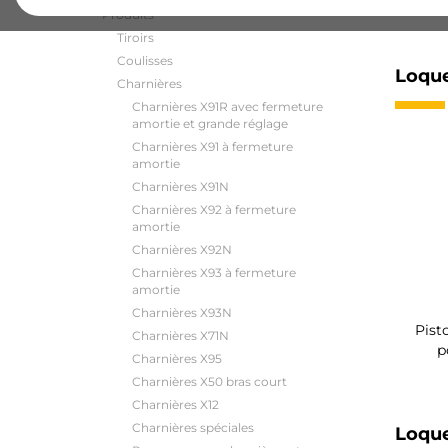
Produits
Tiroirs
Coulisses
Loque
Charnières
Charnières X91R avec fermeture
amortie et grande réglage
Charnières X91 à fermeture
amortie
Charnières X91N
Charnières X92 à fermeture
amortie
Charnières X92N
Charnières X93 à fermeture
amortie
Charnières X93N
Pist
Charnières X71N
p
Charnières X95
Charnières X50 bras court
Charnières X12
Charnières spéciales
Loqu