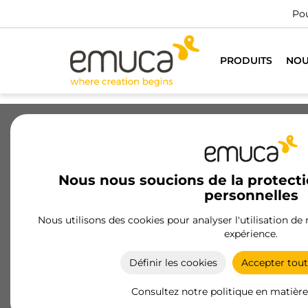
No
PRODUITS
NOU
Tiroirs
Coulisses
Charnières
Nous nous soucions de la protect
personnelles
Loqueteaux et fermetures
Nous utilisons des cookies pour analyser l'utilisation de
Les serrures et fermetures d'Emuca, fabriquées
expérience.
avec des matériaux de haute qualité, offrent
sécurité et fonctionnalité dans les meubles, avec
Définir les cookies
Accepter tout
des options telles que des fermetures push et des
amortisseurs.
Consultez notre politique en matière