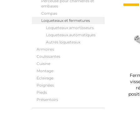
Perceuse pour charnières et
embases
Compas
Loqueteaux et fermetures
Loqueteaux amortisseurs
Loqueteaux automatiques
Autres loqueteaux
Armoires
Coulissantes
Cuisine
Montage
Ferm
Éclairage
viss
Poignées
r
Pieds
posi
Présentoirs