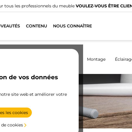
us avons des distributeurs spécialisés.
TROUVER LE PLUS PRO
VEAUTÉS
CONTENU
NOUS CONNAÎTRE
Armoires
Coulissantes
Cuisine
Montage
Éclairag
ion de vos données
 notre site web et améliorer votre
es les cookies
 de cookies