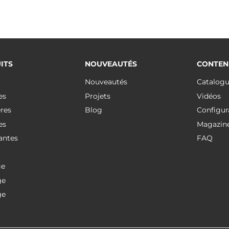
ITS
NOUVEAUTÉS
CONTEN
Nouveautés
Catalog
es
Projets
Vidéos
res
Blog
Configur
es
Magazin
antes
FAQ
ge
ge
ge