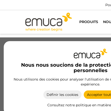
Pou
PRODUITS
NOU
Tiroirs
Coulisses
Charnières
Nous nous soucions de la protect
personnelles
Profils pour portes
Nous utilisons des cookies pour analyser l'utilisation de
Les profilés de porte Emuca améliorent la
expérience.
fonctionnalité et l'esthétique de vos meubles, en
garantissant une ouverture en douceur et un
Définir les cookies
Accepter tout
design moderne.
Consultez notre politique en matière