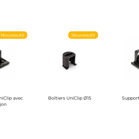
Nouveauté
Nouveauté
iClip avec
Boîtiers UniClip Ø15
Support
jon