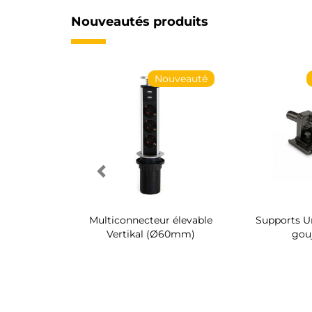
Nouveautés produits
Nouveauté
Nouveauté
 chaussures
Multiconnecteur élevable
Supports Un
 intérieur
Vertikal (Ø60mm)
gou
 Quartz