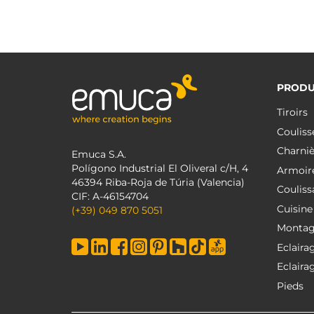
PRODU
Tiroirs
Couliss
Charniè
Emuca S.A.
Polígono Industrial El Oliveral c/H, 4
Armoir
46394 Riba-Roja de Túria (Valencia)
Couliss
CIF: A-46154704
Cuisine
(+39) 049 870 5051
Monta
Eclaira
Eclaira
Pieds