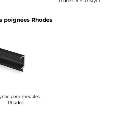
redresseurs U Styl 1
ls poignées Rhodes
gnée pour meubles
Rhodes