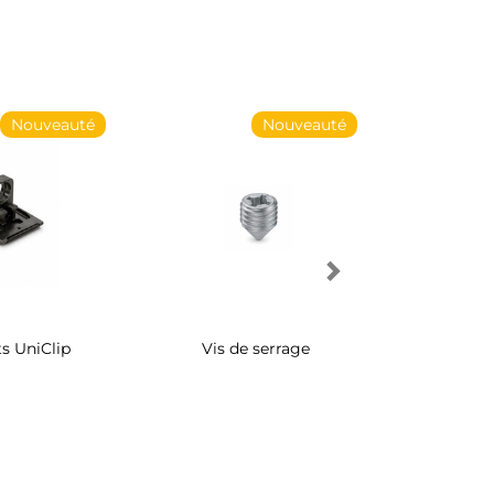
Nouveauté
Nouveauté
s UniClip
Vis de serrage
Rangement 
pivotant 
d'armo