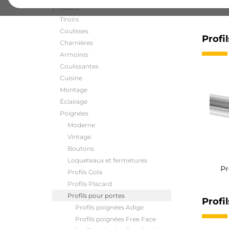
Produits
Tiroirs
Coulisses
Profi
Charnières
Armoires
Coulissantes
Cuisine
Montage
Éclairage
Poignées
Moderne
Vintage
Boutons
Loqueteaux et fermetures
Pr
Profils Gola
Profils Placard
Profils pour portes
Profi
Profils poignées Adige
Profils poignées Free Face