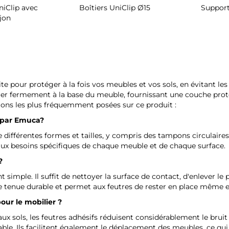
iClip avec
Boîtiers UniClip Ø15
Support
jon
ite pour protéger à la fois vos meubles et vos sols, en évitant l
 fermement à la base du meuble, fournissant une couche protectri
ions les plus fréquemment posées sur ce produit :
 par
Emuca
?
différentes formes et tailles, y compris des tampons circulaires,
 aux besoins spécifiques de chaque meuble et de chaque surface.
?
 simple. Il suffit de nettoyer la surface de contact, d'enlever le p
e tenue durable et permet aux feutres de rester en place même en
our le mobilier ?
ux sols, les feutres adhésifs réduisent considérablement le brui
able. Ils facilitent également le déplacement des meubles, ce qu