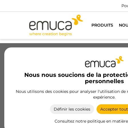
Pou
PRODUITS
NOU
Tiroirs
Coulisses
Charnières
Nous nous soucions de la protect
Produits
Pieds
Patins
Feut
personnelles
Nous utilisons des cookies pour analyser l'utilisation de
Feutres adhésifs
expérience.
Les feutres adhésifs d'Emuca protègent vos sols 
vos meubles des rayures et des bruits, facilitant l
Définir les cookies
Accepter tout
mouvement et garantissant une surface
impeccable.
Consultez notre politique en matière