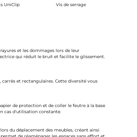
s UniClip
Vis de serrage
Rangement 
pivotant 
d'armo
es rayures et les dommages lors de leur
ce qui réduit le bruit et facilite le glissement.
 carrés et rectangulaires. Cette diversité vous
apier de protection et de coller le feutre à la base
 cas d'utilisation constante.
t lors du déplacement des meubles, créant ainsi
i permet de réaménager les espaces sans effort et