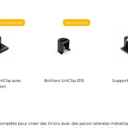
Nouveauté
Nouveauté
iClip avec
Boîtiers UniClip Ø15
Support
jon
plète pour créer des tiroirs avec des parois latérales métallique