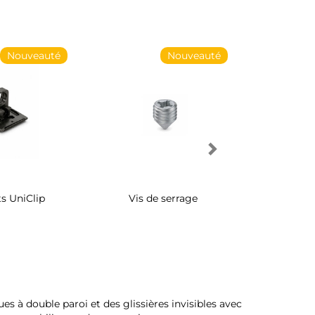
Nouveauté
Nouveauté
s UniClip
Vis de serrage
Rangement 
pivotant 
d'armo
s à double paroi et des glissières invisibles avec