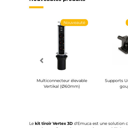
Nouveauté
Nouveauté
 chaussures
Multiconnecteur élevable
Supports Un
 intérieur
Vertikal (Ø60mm)
gou
 Quartz
Le
kit tiroir Vertex 3D
d'Emuca est une solution com