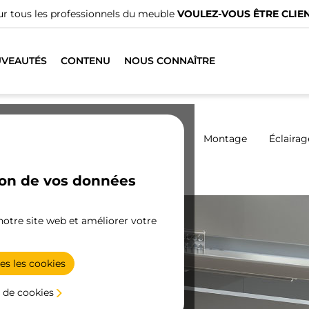
VEAUTÉS
CONTENU
NOUS CONNAÎTRE
Armoires
Coulissantes
Cuisine
Montage
Éclairag
ion de vos données
Jeux tiroir Vertex 3D
 notre site web et améliorer votre
es les cookies
 de cookies