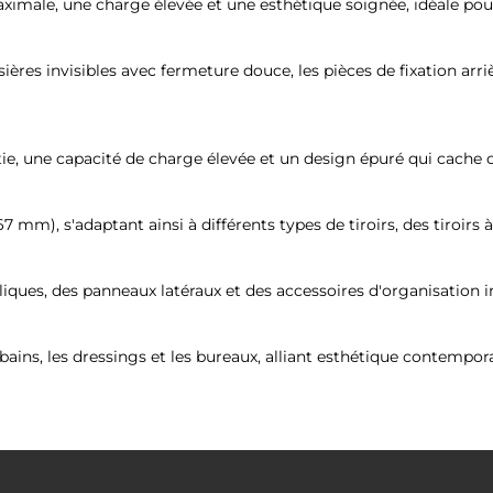
aximale, une charge élevée et une esthétique soignée, idéale po
lissières invisibles avec fermeture douce, les pièces de fixation 
rtie, une capacité de charge élevée et un design épuré qui cac
 167 mm), s'adaptant ainsi à différents types de tiroirs, des tiroir
liques, des panneaux latéraux et des accessoires d'organisation i
bains, les dressings et les bureaux, alliant esthétique contempora