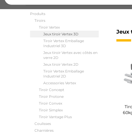
Produits
Tiroirs
Tiroir Vertex
Jeux 
Jeux tiroir Vertex 3D
Tiroir Vertex Emballage
Industriel 3D
Jeux tiroir Vertex avec côtés en
verre 2D
Jeux tiroir Vertex 2D
Tiroir Vertex Emballage
Industriel 2D
Accessories Vertex
Tiroir Concept
Tiroir Protone
Tiroir Convex
Tir
Tiroir Simplex
60k
Tiroir Vantage Plus
Coulisses
Charnières