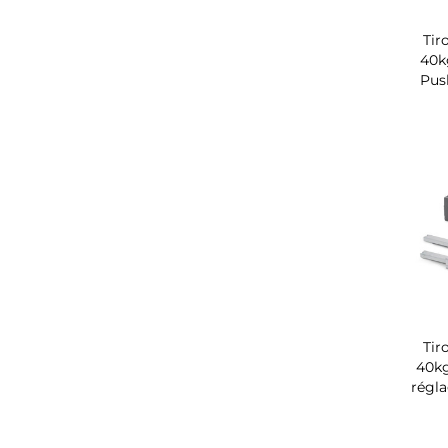
Tir
40k
Pus
Tir
40kg
régl