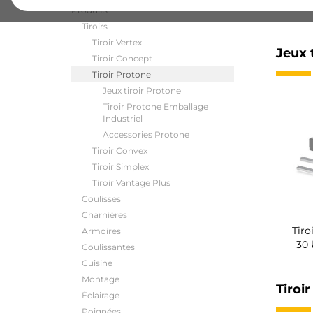
Produits
Tiroirs
Tiroir Vertex
Jeux 
Tiroir Concept
Tiroir Protone
Jeux tiroir Protone
Tiroir Protone Emballage
Industriel
Accessories Protone
Tiroir Convex
Tiroir Simplex
Tiroir Vantage Plus
Coulisses
Charnières
Tiro
Armoires
30
Coulissantes
Cuisine
Montage
Tiroi
Éclairage
Poignées