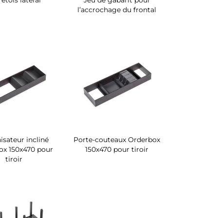
etois latéral
Jeu de gabarit pour
l’accrochage du frontal
sateur incliné
Porte-couteaux Orderbox
ox 150x470 pour
150x470 pour tiroir
tiroir