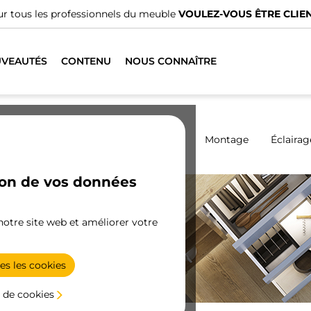
us avons des distributeurs spécialisés.
TROUVER LE PLUS PRO
VEAUTÉS
CONTENU
NOUS CONNAÎTRE
Armoires
Coulissantes
Cuisine
Montage
Éclairag
ion de vos données
 notre site web et améliorer votre
ne
t
es les cookies
 de cookies