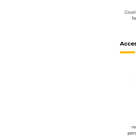
Couli
f
Acces
r
pers