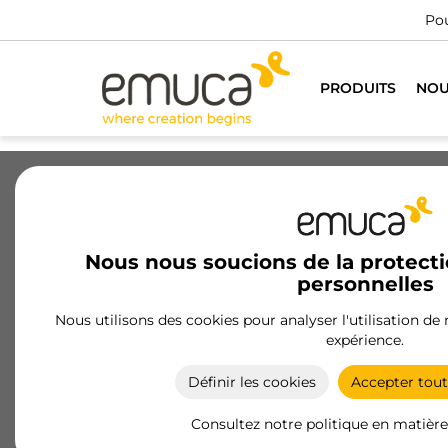
No
PRODUITS
NOU
Tiroirs
Coulisses
Charnières
Nous nous soucions de la protect
personnelles
Tiroir Protone
Nous utilisons des cookies pour analyser l'utilisation de
Le tiroir Protone d'Emuca offre un design moder
expérience.
et une fonctionnalité avec des finitions en blanc e
gris anthracite, et des hauteurs de 93, 131 et 178
Définir les cookies
Accepter tout
mm.
Consultez notre politique en matière