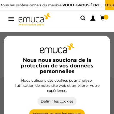
Nous avons des distributeurs spécialisés.
TROUVER LE PLUS PROCHE
Alterner
la
navigation
Tiroirs
Coulisses
Charnières
Armoires
Coulissantes
Cuisine
Montage
Éclairage
Nous nous soucions de la
protection de vos données
Poignées
Pieds
Présentoirs
personnelles
Nous utilisons des cookies pour analyser
l'utilisation de notre site web et améliorer votre
Accessories Concept
expérience.
Les accessoires Concept d'Emuca améliorent la
Définir les cookies
fonctionnalité et la personnalisation des tiroirs, avec des
finitions en blanc et gris anthracite.
Accepter toutes les cookies