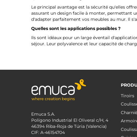
Le principal avantage est la sécurité qu'elles off
assurant un design facile à monter, permettant un
d'adapter parfaitement vos meubles au mur. Il s'a
Quelles sont les applications possibles ?
Ils sont idéaux pour un large éventail d'application
séjour. Leur polyvalence et leur capacité de char
PRODU
Tiroirs
Couliss
Charniè
Emuca S.A.
Polígono Industrial El Oliveral c/H, 4
Armoir
46394 Riba-Roja de Túria (Valencia)
Couliss
CIF: A-46154704