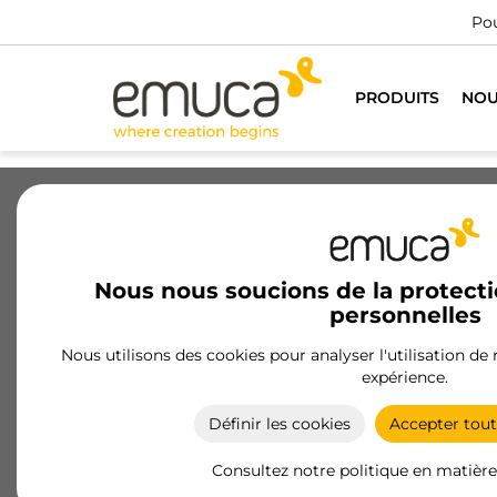
nels du meuble
VOULEZ-VOUS ÊTRE CLIENT ?
PRODUITS
NOU
Tiroirs
Coulisses
Charnières
Nous nous soucions de la protect
personnelles
Ferrure de suspension certifié
Nous utilisons des cookies pour analyser l'utilisation de
Ferrures de suspension certifiées de haute qualité
expérience.
idéales pour une fixation sûre et efficace des
étagères et modules dans n'importe quel
Définir les cookies
Accepter tout
environnement.
Consultez notre politique en matière