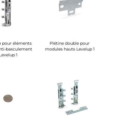
n pour éléments
Plétine double pour
nti-basculement
modules hauts Levelup 1
Levelup 1