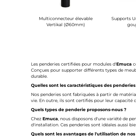
 chaussures
Multiconnecteur élevable
Supports Un
 intérieur
Vertikal (Ø60mm)
gou
 Quartz
Les penderies certifiées pour modules d'
Emuca
c
Conçues pour supporter différents types de meubles
durable.
Quelles sont les caractéristiques des penderies 
Nos penderies sont fabriquées à partir de matériau
vie. En outre, ils sont certifiés pour leur capacité
Quels types de penderie proposons-nous ?
Chez
Emuca
, nous disposons d'une variété de pen
d'installation. Ces penderies sont idéales aussi b
Quels sont les avantages de l'utilisation de no