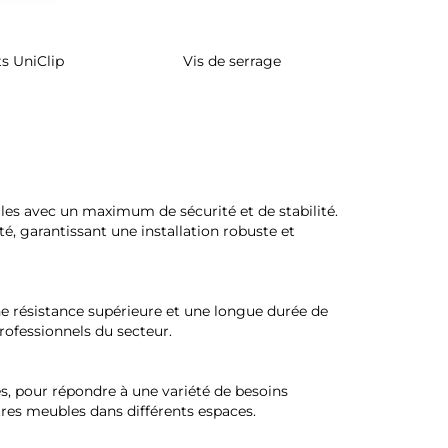
s UniClip
Vis de serrage
Rangement 
pivotant 
d'armo
ules avec un maximum de sécurité et de stabilité.
té, garantissant une installation robuste et
une résistance supérieure et une longue durée de
 professionnels du secteur.
es, pour répondre à une variété de besoins
utres meubles dans différents espaces.