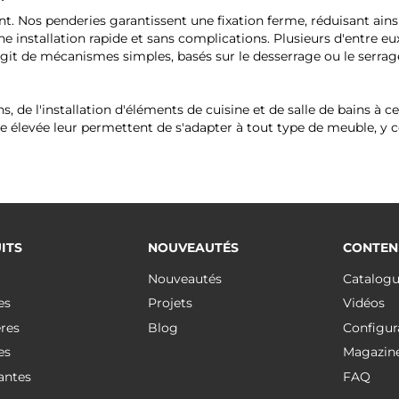
rent. Nos penderies garantissent une fixation ferme, réduisant ai
e installation rapide et sans complications. Plusieurs d'entre eu
git de mécanismes simples, basés sur le desserrage ou le serrage
s, de l'installation d'éléments de cuisine et de salle de bains à ce
ge élevée leur permettent de s'adapter à tout type de meuble, y 
ITS
NOUVEAUTÉS
CONTEN
Nouveautés
Catalog
es
Projets
Vidéos
res
Blog
Configur
es
Magazin
antes
FAQ