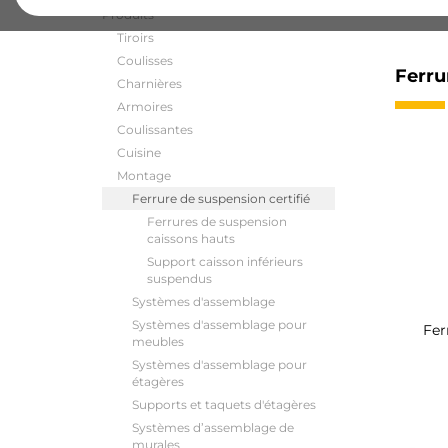
Produits
Tiroirs
Coulisses
Ferru
Charnières
Armoires
Coulissantes
Cuisine
Montage
Ferrure de suspension certifié
Ferrures de suspension
caissons hauts
Support caisson inférieurs
suspendus
Systèmes d'assemblage
Systèmes d'assemblage pour
Fer
meubles
Systèmes d'assemblage pour
étagères
Supports et taquets d'étagères
Systèmes d’assemblage de
murales