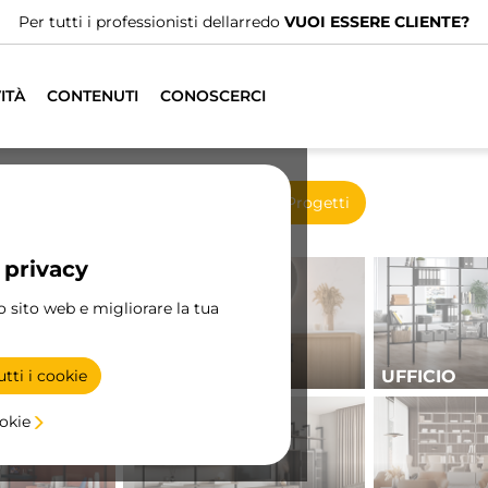
Abbiamo distributori specializzati.
TROVA IL PIÙ VICINO
ITÀ
CONTENUTI
CONOSCERCI
Nuovi prodotti
Progetti
 privacy
ro sito web e migliorare la tua
BAGNO
UFFICIO
tti i cookie
ookie