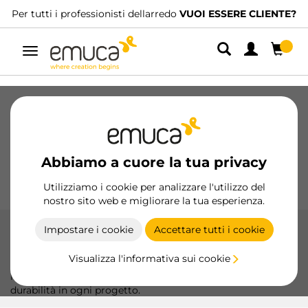
tutti i professionisti dellarredo
VUOI ESSERE CLIENTE?
Ab
Navigazione
Cassetti
Guide
Cerniere
Armadio
Scorrevoli
Cucina
Montaggio
Abbiamo a cuore la tua privacy
Illuminazione
Maniglie
Basi
Espositori
Utilizziamo i cookie per analizzare l'utilizzo del
nostro sito web e migliorare la tua esperienza.
Impostare i cookie
Accettare tutti i cookie
Sistemi di montaggio
Visualizza l'informativa sui cookie
Sistemi di montaggio di alta qualità per un assemblaggio
rapido e sicuro di mobili, garantendo robustezza e
durabilità in ogni progetto.