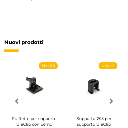
Nuovi prodotti
Novità
Novità
to Ø15 per
Staffette per supporto
Viti a con
to UniClip
UniClip
montaggio Sy