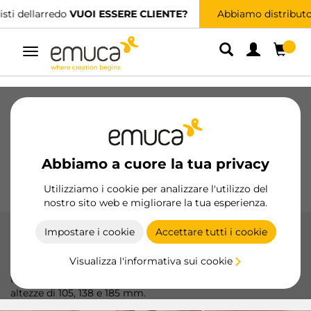
Abbiamo distributori specializzati.
TROVA IL PIÙ VICINO
Navigazione
Cassetti
Guide
Cerniere
Armadio
Scorrevoli
Cucina
Montaggio
Abbiamo a cuore la tua privacy
Illuminazione
Maniglie
Basi
Espositori
Utilizziamo i cookie per analizzare l'utilizzo del
nostro sito web e migliorare la tua esperienza.
Impostare i cookie
Accettare tutti i cookie
Cassetto Concept
Visualizza l'informativa sui cookie
Il cassetto Concept di Emuca offre design moderno e
funzionalità con finiture in bianco e grigio antracite, e
altezze di 105, 138 e 185 mm.