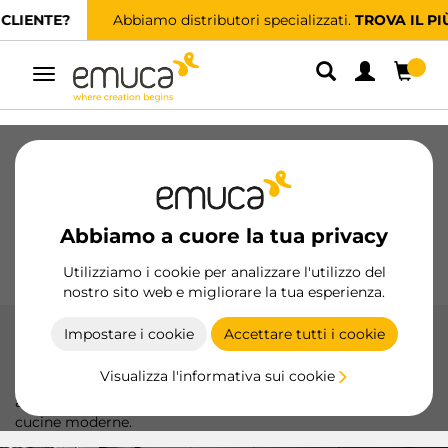
Abbiamo distributori specializzati.
TROVA IL PIÙ VICINO
Navigazione
Cassetti
Guide
Cerniere
Armadio
Scorrevoli
Cucina
Montaggio
Abbiamo a cuore la tua privacy
Illuminazione
Maniglie
Basi
Espositori
Utilizziamo i cookie per analizzare l'utilizzo del
nostro sito web e migliorare la tua esperienza.
Impostare i cookie
Accettare tutti i cookie
Zoccoli e accessori
Visualizza l'informativa sui cookie
I battiscopa di Emuca, realizzati in plastica e alluminio di
alta qualità, offrono soluzioni estetiche e funzionali per
cucine moderne.