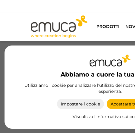
PRODOTTI
NOV
Su di noi
Sosteni
Abbiamo a cuore la tua
La nostra crescita si basa sulle 
Utilizziamo i cookie per analizzare l'utilizzo del nost
esperienza.
Tutti i traguardi raggiunti dalla creazione del G
giorno per raggiungere i valori che ci definiscono
Impostare i cookie
Accettare tu
Emuca si assicura che le persone crescano insiem
Visualizza l'informativa sui c
personale.