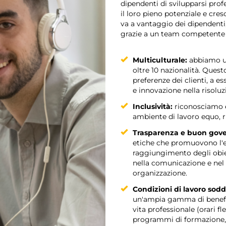
dipendenti di svilupparsi pr
il loro pieno potenziale e cre
va a vantaggio dei dipendenti, 
grazie a un team competente 
Multiculturale:
abbiamo un
oltre 10 nazionalità. Ques
preferenze dei clienti, a e
e innovazione nella risolu
Inclusività:
riconosciamo e 
ambiente di lavoro equo, ri
Trasparenza e buon gove
etiche che promuovono l'effi
raggiungimento degli obiet
nella comunicazione e nel 
organizzazione.
Condizioni di lavoro sodd
un'ampia gamma di benefit s
vita professionale (orari fle
programmi di formazione,