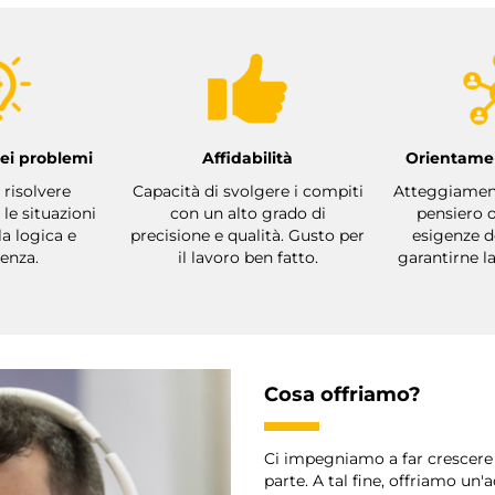
dei problemi
Affidabilità
Orientamen
 risolvere
Capacità di svolgere i compiti
Atteggiamento
le situazioni
con un alto grado di
pensiero o
la logica e
precisione e qualità. Gusto per
esigenze d
ienza.
il lavoro ben fatto.
garantirne l
Cosa offriamo?
Ci impegniamo a far crescere 
parte. A tal fine, offriamo u