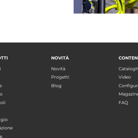
TTI
NOVITÀ
CONTEN
i
Novità
Catalogh
Progetti
Video
e
Blog
Configur
o
Magazin
oli
FAQ
gio
azione
e