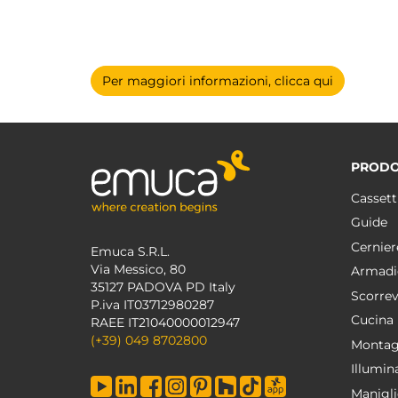
Per maggiori informazioni, clicca qui
PRODO
Cassett
Guide
Cernier
Emuca S.R.L.
Via Messico, 80
Armadi
35127 PADOVA PD Italy
Scorrev
P.iva IT03712980287
Cucina
RAEE IT21040000012947
(+39) 049 8702800
Montag
Illumin
Manigli