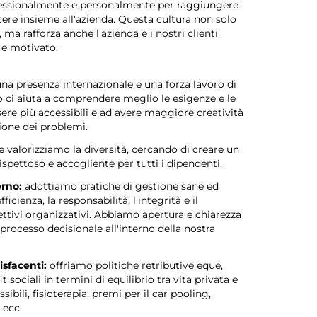
ofessionalmente e personalmente per raggiungere
scere insieme all'azienda. Questa cultura non solo
ma rafforza anche l'azienda e i nostri clienti
e motivato.
a presenza internazionale e una forza lavoro di
to ci aiuta a comprendere meglio le esigenze e le
ssere più accessibili e ad avere maggiore creatività
zione dei problemi.
valorizziamo la diversità, cercando di creare un
spettoso e accogliente per tutti i dipendenti.
rno:
adottiamo pratiche di gestione sane ed
cienza, la responsabilità, l'integrità e il
tivi organizzativi. Abbiamo apertura e chiarezza
processo decisionale all'interno della nostra
isfacenti:
offriamo politiche retributive eque,
ociali in termini di equilibrio tra vita privata e
ssibili, fisioterapia, premi per il car pooling,
 ecc.