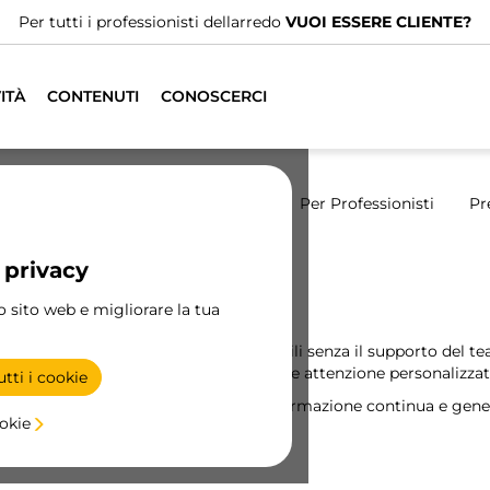
Abbiamo distributori specializzati.
TROVA IL PIÙ VICINO
ITÀ
CONTENUTI
CONOSCERCI
bilitá
Persone
Canale etico
Per Professionisti
Pr
 privacy
persone
ro sito web e migliorare la tua
ruppo Emuca non sarebbero stati possibili senza il supporto del t
 come azienda: eccellenza nel servizio e attenzione personalizzat
tti i cookie
e all'azienda, fornendo un'adeguata formazione continua e gene
ookie