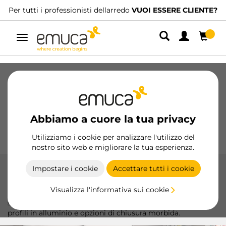
Per tutti i professionisti dellarredo
VUOI ESSERE CLIENTE?
Navigazione
Cassetti
Guide
Cerniere
Armadio
Scorrevoli
Cucina
Montaggio
Abbiamo a cuore la tua privacy
Illuminazione
Maniglie
Basi
Espositori
Utilizziamo i cookie per analizzare l'utilizzo del
nostro sito web e migliorare la tua esperienza.
Impostare i cookie
Accettare tutti i cookie
Space +
Visualizza l'informativa sui cookie
Il sistema Space di Emuca offre uno scorrimento fluido e
silenzioso, ideale per porte scorrevoli fino a 50 kg, con
profili in alluminio e opzioni di chiusura morbida.