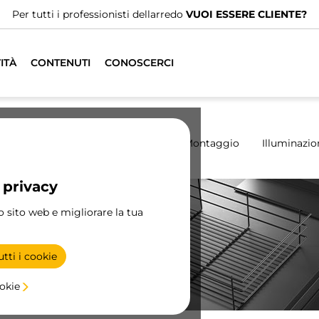
Abbiamo distributori specializzati.
TROVA IL PIÙ VICINO
ITÀ
CONTENUTI
CONOSCERCI
madio
Scorrevoli
Cucina
Montaggio
Illuminazio
 privacy
ro sito web e migliorare la tua
i
tti i cookie
ookie