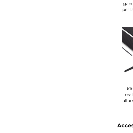
ganc
per l
Ki
real
allum
Acces