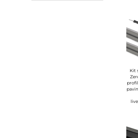
Kit
Zer
profi
pavi
liv