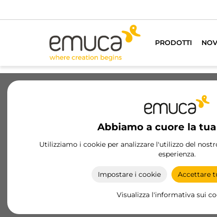
PRODOTTI
NOV
Cassetti
Guide
Cerniere
Ar
Abbiamo a cuore la tua
Armadio
Utilizziamo i cookie per analizzare l'utilizzo del nost
esperienza.
Ti aiutiamo a ordinare il tuo armadio con element
che ti renderanno la vita più facile e organizzata. I
Impostare i cookie
Accettare tu
nostri prodotti e accessori sono personalizzabili,
per dare ampio spazio alla tua immaginazione.
Visualizza l'informativa sui c