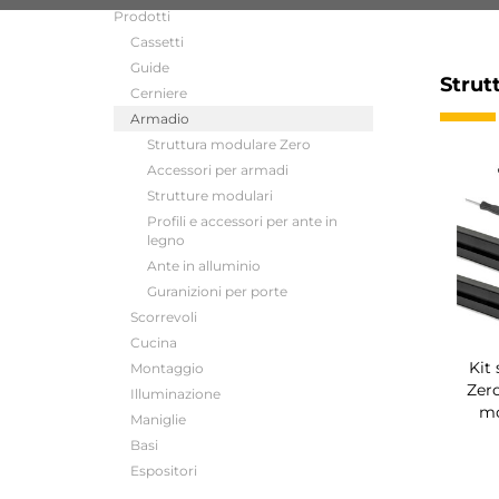
Prodotti
Cassetti
Guide
Strut
Cerniere
Armadio
Struttura modulare Zero
Accessori per armadi
Strutture modulari
Profili e accessori per ante in
legno
Ante in alluminio
Guranizioni per porte
Scorrevoli
Cucina
Kit
Montaggio
Zero
Illuminazione
mo
Maniglie
Basi
Espositori