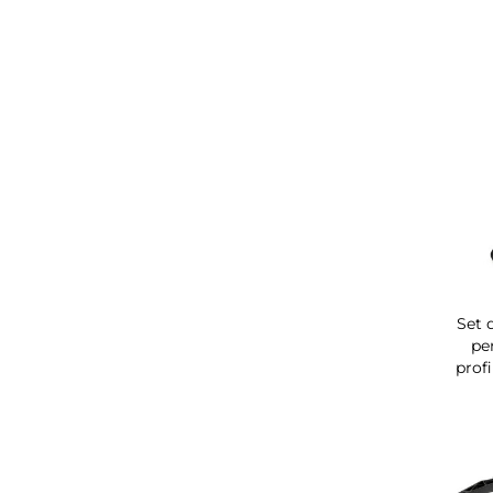
Set d
pe
prof