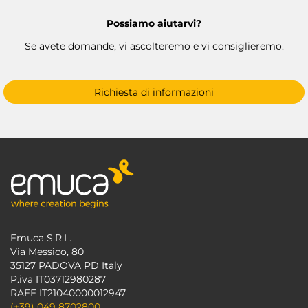
Possiamo aiutarvi?
Se avete domande, vi ascolteremo e vi consiglieremo.
Richiesta di informazioni
Emuca S.R.L.
Via Messico, 80
35127 PADOVA PD Italy
P.iva IT03712980287
RAEE IT21040000012947
(+39) 049 8702800