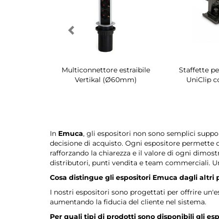
irevole per
Multiconnettore estraibile
Staffette p
dio Quartz
Vertikal (Ø60mm)
UniClip c
In
Emuca
, gli espositori non sono semplici suppor
decisione di acquisto. Ogni espositore permette di 
rafforzando la chiarezza e il valore di ogni dimost
distributori, punti vendita e team commerciali. U
Cosa distingue gli espositori Emuca dagli altri
I nostri espositori sono progettati per offrire u
aumentando la fiducia del cliente nel sistema.
Per quali tipi di prodotti sono disponibili gli esp