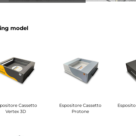
ing model
positore Cassetto
Espositore Cassetto
Esposito
Vertex 3D
Protone