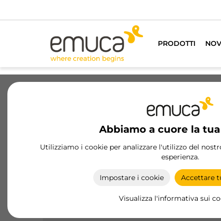
PRODOTTI
NOV
Cassetti
Guide
Cerniere
Ar
Abbiamo a cuore la tua
Espositori
Utilizziamo i cookie per analizzare l'utilizzo del nost
esperienza.
Più di una semplice presentazione, gli espositori
Emuca offrono un’esperienza tangibile.
Impostare i cookie
Accettare tu
Permettono al cliente di vedere, toccare e
comprendere nel dettaglio il funzionamento dei
Visualizza l'informativa sui c
nostri sistemi, trasmettendo fiducia, chiarezza e
valore in ogni dimostrazione.