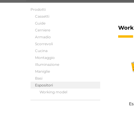
Prodotti
Cassetti
Guide
Work
Cerniere
Armadio
Scorrevoli
Cucina
Montaggio
Illuminazione
Maniglie
Basi
Espositori
Working model
Es