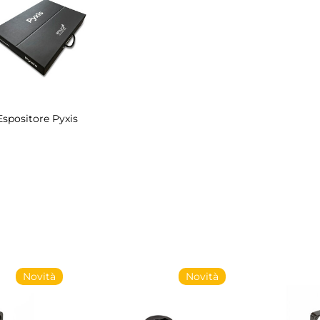
Espositore Pyxis
Novità
Novità