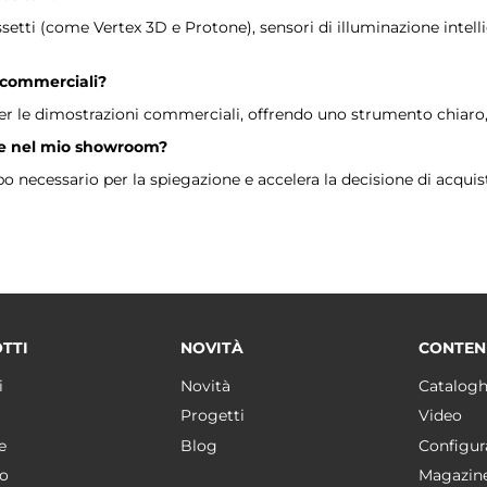
setti (come Vertex 3D e Protone), sensori di illuminazione intel
e commerciali?
e per le dimostrazioni commerciali, offrendo uno strumento chiaro
ore nel mio showroom?
po necessario per la spiegazione e accelera la decisione di acqui
TTI
NOVITÀ
CONTEN
i
Novità
Catalogh
Progetti
Video
e
Blog
Configur
o
Magazin