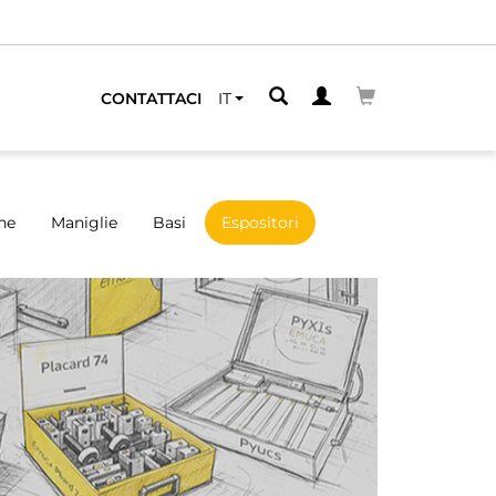
CONTATTACI
IT
ne
Maniglie
Basi
Espositori