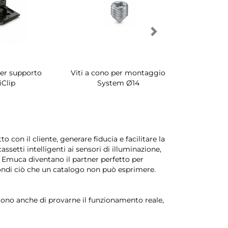
per supporto
Viti a cono per montaggio
Porta scar
iClip
System Ø14
interni a
 con il cliente, generare fiducia e facilitare la
setti intelligenti ai sensori di illuminazione,
ri Emuca diventano il partner perfetto per
condi ciò che un catalogo non può esprimere.
ntono anche di provarne il funzionamento reale,