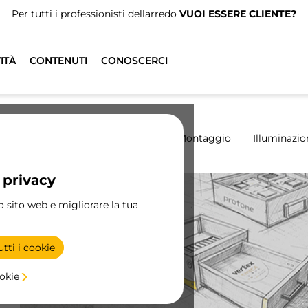
Per tutti i professionisti dellarredo
VUOI ESSERE CLIENTE?
ITÀ
CONTENUTI
CONOSCERCI
madio
Scorrevoli
Cucina
Montaggio
Illuminazio
 privacy
ro sito web e migliorare la tua
tti i cookie
ookie