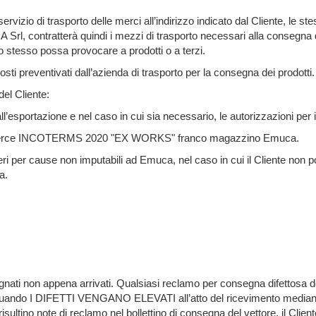
rvizio di trasporto delle merci all’indirizzo indicato dal Cliente, le 
A Srl, contratterà quindi i mezzi di trasporto necessari alla consegna
lo stesso possa provocare a prodotti o a terzi.
osti preventivati dall’azienda di trasporto per la consegna dei prodotti.
del Cliente:
l’esportazione e nel caso in cui sia necessario, le autorizzazioni per i
esa merce INCOTERMS 2020 "EX WORKS" franco magazzino Emuca.
ri per cause non imputabili ad Emuca, nel caso in cui il Cliente non po
a.
nsegnati non appena arrivati. Qualsiasi reclamo per consegna difettos
 quando I DIFETTI VENGANO ELEVATI all’atto del ricevimento mediante
no note di reclamo nel bollettino di consegna del vettore, il Client