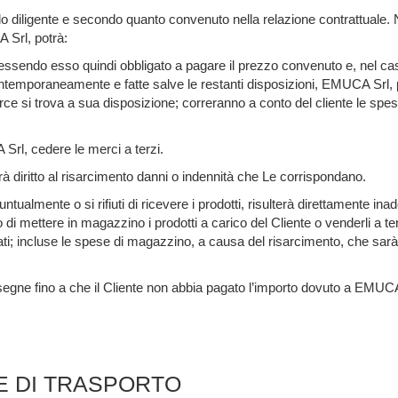
o diligente e secondo quanto convenuto nella relazione contrattuale. Nel 
A Srl, potrà:
, essendo esso quindi obbligato a pagare il prezzo convenuto e, nel c
ontemporaneamente e fatte salve le restanti disposizioni, EMUCA Srl,
e si trova a sua disposizione; correranno a conto del cliente le spese
Srl, cedere le merci a terzi.
rà diritto al risarcimento danni o indennità che Le corrispondano.
puntualmente o si rifiuti di ricevere i prodotti, risulterà direttamente 
 di mettere in magazzino i prodotti a carico del Cliente o venderli a ter
rati; incluse le spese di magazzino, a causa del risarcimento, che sarà 
segne fino a che il Cliente non abbia pagato l’importo dovuto a EMUCA
SE DI TRASPORTO