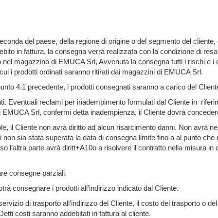
conda del paese, della regione di origine o del segmento del cliente, o
ddebito in fattura, la consegna verrà realizzata con la condizione 
ro nel magazzino di EMUCA Srl, Avvenuta la consegna tutti i rischi e i c
cui i prodotti ordinati saranno ritirati dai magazzini di EMUCA Srl.
nto 4.1 precedente, i prodotti consegnati saranno a carico del Client
ti. Eventuali reclami per inadempimento formulati dal Cliente in rif
cui EMUCA Srl, confermi detta inadempienza, il Cliente dovrà conced
, il Cliente non avrà diritto ad alcun risarcimento danni. Non avrà nemm
i non sia stata superata la data di consegna limite fino a al punto che
caso l’altra parte avrà diritt+A10o a risolvere il contratto nella misura
re consegne parziali.
trà consegnare i prodotti all’indirizzo indicato dal Cliente.
izio di trasporto all’indirizzo del Cliente, il costo del trasporto o de
etti costi saranno addebitati in fattura al cliente.