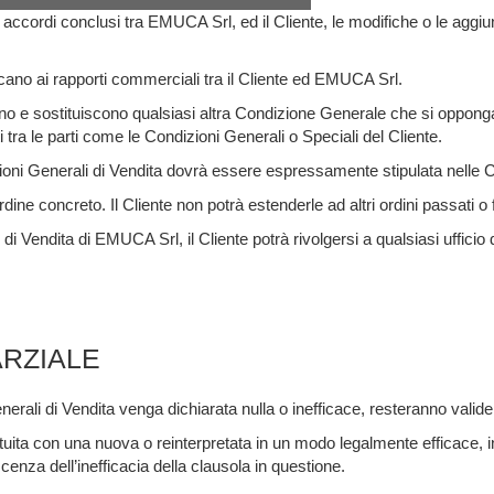
i accordi conclusi tra EMUCA Srl, ed il Cliente, le modifiche o le aggiun
icano ai rapporti commerciali tra il Cliente ed EMUCA Srl.
ano e sostituiscono qualsiasi altra Condizione Generale che si oppong
i tra le parti come le Condizioni Generali o Speciali del Cliente.
ioni Generali di Vendita dovrà essere espressamente stipulata nelle Co
ne concreto. Il Cliente non potrà estenderle ad altri ordini passati o 
i di Vendita di EMUCA Srl, il Cliente potrà rivolgersi a qualsiasi uffic
ARZIALE
ali di Vendita venga dichiarata nulla o inefficace, resteranno valide e 
ituita con una nuova o reinterpretata in un modo legalmente efficace,
enza dell’inefficacia della clausola in questione.