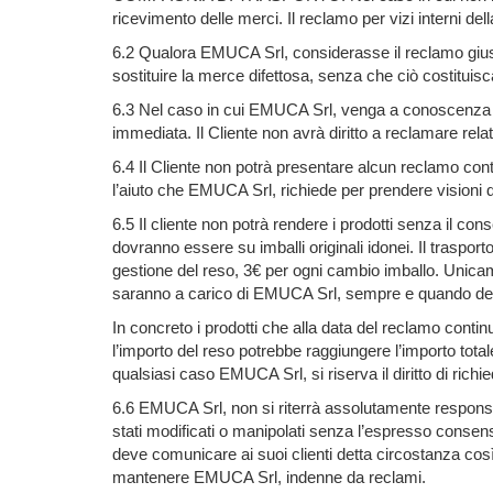
ricevimento delle merci. Il reclamo per vizi interni de
6.2 Qualora EMUCA Srl, considerasse il reclamo giustif
sostituire la merce difettosa, senza che ciò costituisca 
6.3 Nel caso in cui EMUCA Srl, venga a conoscenza di u
immediata. Il Cliente non avrà diritto a reclamare rela
6.4 Il Cliente non potrà presentare alcun reclamo cont
l’aiuto che EMUCA Srl, richiede per prendere visioni 
6.5 Il cliente non potrà rendere i prodotti senza il con
dovranno essere su imballi originali idonei. Il traspor
gestione del reso, 3€ per ogni cambio imballo. Unicame
saranno a carico di EMUCA Srl, sempre e quando dett
In concreto i prodotti che alla data del reclamo cont
l’importo del reso potrebbe raggiungere l’importo total
qualsiasi caso EMUCA Srl, si riserva il diritto di rich
6.6 EMUCA Srl, non si riterrà assolutamente responsabi
stati modificati o manipolati senza l’espresso consens
deve comunicare ai suoi clienti detta circostanza così c
mantenere EMUCA Srl, indenne da reclami.