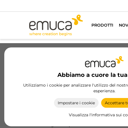
PRODOTTI
NOV
Abbiamo a cuore la tua
Condizioni generali di vendita di EMUCA, Srl.
Utilizziamo i cookie per analizzare l'utilizzo del nost
esperienza.
Impostare i cookie
Accettare tu
ARTICOLO 1 DEFINIZIONE E
Visualizza l'informativa sui c
1.1 Nelle seguenti disposizioni il “Cliente” è l’azienda