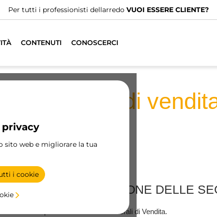
Abbiamo distributori specializzati.
TROVA IL PIÙ
ITÀ
CONTENUTI
CONOSCERCI
Condizioni di vendit
 privacy
ro sito web e migliorare la tua
tti i cookie
 AMBITO DI APPLICAZIONE DELLE SE
ookie
 che accetta le presenti Condizioni Generali di Vendita.