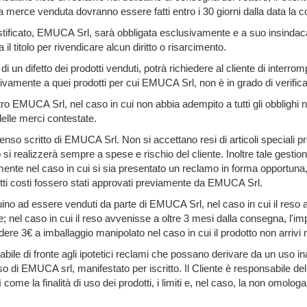
lla merce venduta dovranno essere fatti entro i 30 giorni dalla data la
icato, EMUCA Srl, sarà obbligata esclusivamente e a suo insindacabile 
il titolo per rivendicare alcun diritto o risarcimento.
n difetto dei prodotti venduti, potrà richiedere al cliente di interrom
tivamente a quei prodotti per cui EMUCA Srl, non è in grado di verifica
ro EMUCA Srl, nel caso in cui non abbia adempito a tutti gli obblighi ne
delle merci contestate.
senso scritto di EMUCA Srl. Non si accettano resi di articoli speciali pro
to si realizzerà sempre a spese e rischio del cliente. Inoltre tale gest
nte nel caso in cui si sia presentato un reclamo in forma opportuna, cor
i costi fossero stati approvati previamente da EMUCA Srl.
inuino ad essere venduti da parte di EMUCA Srl, nel caso in cui il re
e; nel caso in cui il reso avvenisse a oltre 3 mesi dalla consegna, l'im
iedere 3€ a imballaggio manipolato nel caso in cui il prodotto non arrivi
le di fronte agli ipotetici reclami che possano derivare da un uso ina
o di EMUCA srl, manifestato per iscritto. Il Cliente è responsabile de
ome la finalità di uso dei prodotti, i limiti e, nel caso, la non omologa