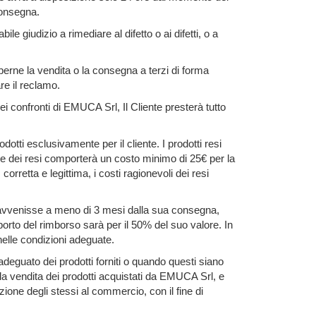
 consegna.
giudizio a rimediare al difetto o ai difetti, o a
perne la vendita o la consegna a terzi di forma
re il reclamo.
i confronti di EMUCA Srl, Il Cliente presterà tutto
dotti esclusivamente per il cliente. I prodotti resi
ione dei resi comporterà un costo minimo di 25€ per la
retta e legittima, i costi ragionevoli dei resi
so avvenisse a meno di 3 mesi dalla sua consegna,
porto del rimborso sarà per il 50% del suo valore. In
 nelle condizioni adeguate.
deguato dei prodotti forniti o quando questi siano
lla vendita dei prodotti acquistati da EMUCA Srl, e
zione degli stessi al commercio, con il fine di