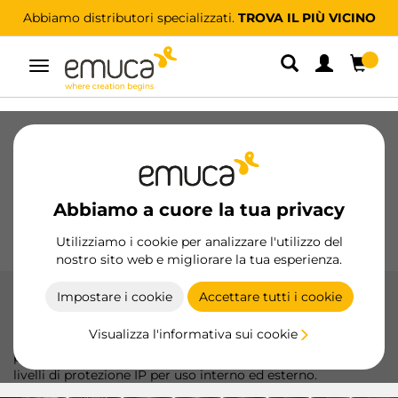
Abbiamo distributori specializzati.
TROVA IL PIÙ VICINO
Navigazione
Cassetti
Guide
Cerniere
Armadio
Scorrevoli
Cucina
Montaggio
Abbiamo a cuore la tua privacy
Illuminazione
Maniglie
Basi
Espositori
Utilizziamo i cookie per analizzare l'utilizzo del
nostro sito web e migliorare la tua esperienza.
Impostare i cookie
Accettare tutti i cookie
Strisce LED
Visualizza l'informativa sui cookie
Scopri le nostre strisce LED Lynx Premium e Basic, ideali
per qualsiasi ambiente, con opzioni da 12V e 24V e diversi
livelli di protezione IP per uso interno ed esterno.