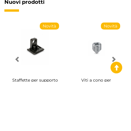
Nuovi prodotti
Novità
Novità
Staffette per supporto
Viti a cono per
UniClip
montaggio System Ø14
Le Strisce LED di
Emuca
offrono soluzioni di Illuminazione
versatili ed efficienti per qualsiasi ambiente, dalle case agli
spazi commerciali. Con la linea di strisce Lynx, disponibile