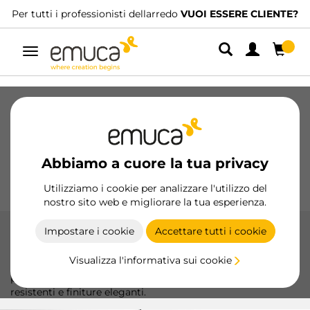
nisti dellarredo
VUOI ESSERE CLIENTE?
Abbiamo distributor
Navigazione
Cassetti
Guide
Cerniere
Armadio
Scorrevoli
Cucina
Montaggio
Abbiamo a cuore la tua privacy
Illuminazione
Maniglie
Basi
Espositori
Utilizziamo i cookie per analizzare l'utilizzo del
nostro sito web e migliorare la tua esperienza.
Impostare i cookie
Accettare tutti i cookie
Pomoli
Visualizza l'informativa sui cookie
Valorizza i tuoi mobili con i pomelli di Emuca, progettati
per combinare estetica e funzionalità con materiali
resistenti e finiture eleganti.