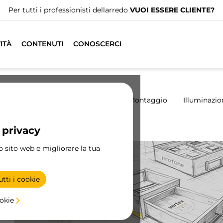
Per tutti i professionisti dellarredo
VUOI ESSERE CLIENTE?
ITÀ
CONTENUTI
CONOSCERCI
madio
Scorrevoli
Cucina
Montaggio
Illuminazio
 privacy
el
ro sito web e migliorare la tua
i
tti i cookie
.
ookie
ia