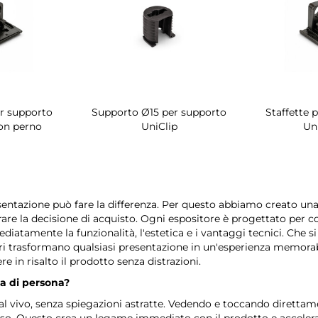
er supporto
Supporto Ø15 per supporto
Staffette 
on perno
UniClip
Un
azione può fare la differenza. Per questo abbiamo creato una f
are la decisione di acquisto. Ogni espositore è progettato per con
amente la funzionalità, l'estetica e i vantaggi tecnici. Che si
i trasformano qualsiasi presentazione in un'esperienza memorabil
e in risalto il prodotto senza distrazioni.
ta di persona?
 vivo, senza spiegazioni astratte. Vedendo e toccando direttamen
. Questo crea un legame immediato con il prodotto e accelera l