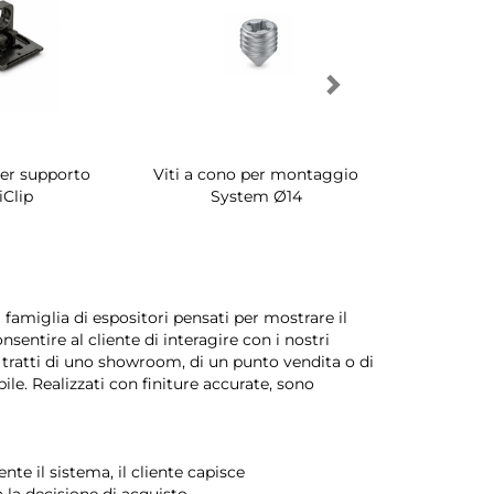
per supporto
Viti a cono per montaggio
Porta scar
iClip
System Ø14
interni a
amiglia di espositori pensati per mostrare il
sentire al cliente di interagire con i nostri
 tratti di uno showroom, di un punto vendita o di
e. Realizzati con finiture accurate, sono
te il sistema, il cliente capisce
a decisione di acquisto.