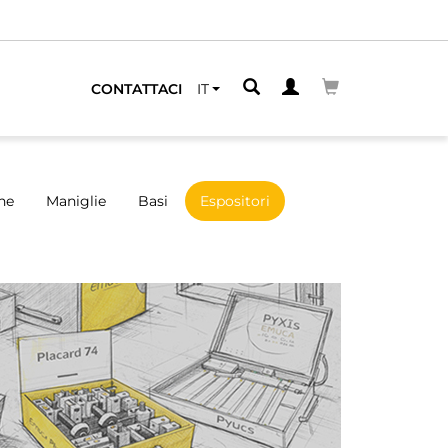
CONTATTACI
IT
ne
Maniglie
Basi
Espositori