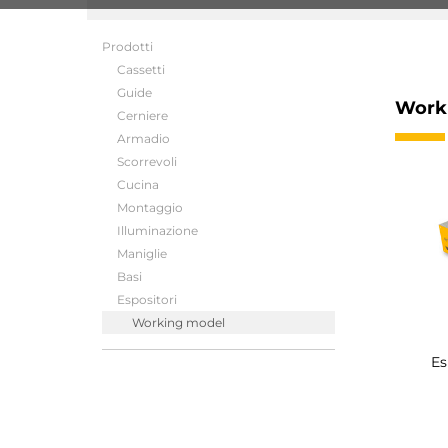
Prodotti
Cassetti
Guide
Work
Cerniere
Armadio
Scorrevoli
Cucina
Montaggio
Illuminazione
Maniglie
Basi
Espositori
Working model
Es