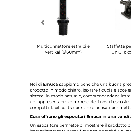
irevole per
Multiconnettore estraibile
Staffette p
dio Quartz
Vertikal (Ø60mm)
UniClip c
Noi di
Emuca
sappiamo bene che una buona present
prodotto in modo chiaro, ispirare fiducia e acceler
sistemi in modo naturale, comprendendone immediat
un rappresentante commerciale, i nostri espositor
compatti, facili da trasportare e pensati per metter
Cosa offrono gli espositori Emuca in una vendi
Un espositore permette di mostrare il prodotto dal
immediatamente come funziona e perché è diverso