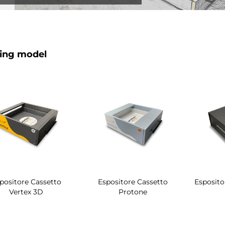
ing model
positore Cassetto
Espositore Cassetto
Esposito
Vertex 3D
Protone