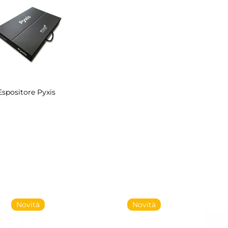
Espositore Pyxis
Novità
Novità