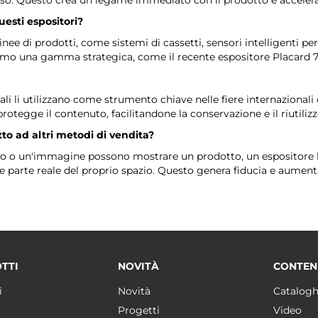
esti espositori?
inee di prodotti, come sistemi di cassetti, sensori intelligenti pe
mo una gamma strategica, come il recente espositore Placard 7
ali li utilizzano come strumento chiave nelle fiere internazionali o
protegge il contenuto, facilitandone la conservazione e il riutilizz
tto ad altri metodi di vendita?
go o un'immagine possono mostrare un prodotto, un espositore lo 
e parte reale del proprio spazio. Questo genera fiducia e aument
TTI
NOVITÀ
CONTEN
i
Novità
Catalogh
Progetti
Video