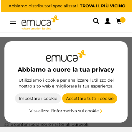
Abbiamo distributori specializzati.
TROVA IL PIÙ VICINO
Navigazione
Cassetti
Guide
Cerniere
Armadio
Scorrevoli
Cucina
Montaggio
Abbiamo a cuore la tua privacy
Illuminazione
Maniglie
Basi
Espositori
Utilizziamo i cookie per analizzare l'utilizzo del
nostro sito web e migliorare la tua esperienza.
Impostare i cookie
Accettare tutti i cookie
Moderno
Visualizza l'informativa sui cookie
Scopri l'eleganza e la funzionalità dei maniglioni moderni di
Emuca, progettati per trasformare i tuoi mobili con uno
stile contemporaneo e materiali durevoli.