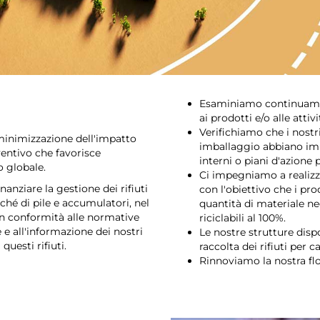
Esaminiamo continuament
ai prodotti e/o alle attivi
Verifichiamo che i nostri
minimizzazione dell'impatto
imballaggio abbiano im
ventivo che favorisce
interni o piani d'azione 
o globale.
Ci impegniamo a realizza
anziare la gestione dei rifiuti
con l'obiettivo che i pro
ché di pile e accumulatori, nel
quantità di materiale nec
n conformità alle normative
riciclabili al 100%.
e e all'informazione dei nostri
Le nostre strutture disp
questi rifiuti.
raccolta dei rifiuti per c
Rinnoviamo la nostra flot