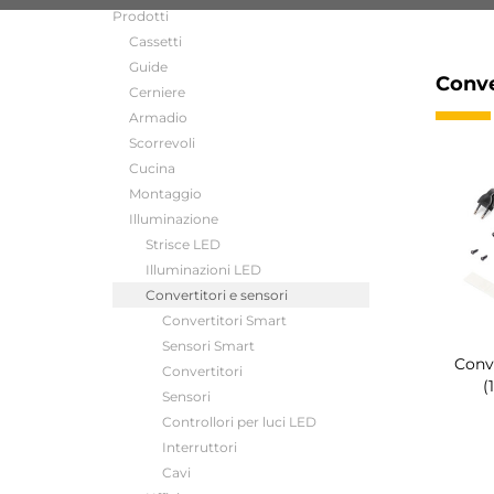
Prodotti
Cassetti
Guide
Conve
Cerniere
Armadio
Scorrevoli
Cucina
Montaggio
Illuminazione
Strisce LED
Illuminazioni LED
Convertitori e sensori
Convertitori Smart
Sensori Smart
Conv
Convertitori
(
Sensori
Controllori per luci LED
Interruttori
Cavi