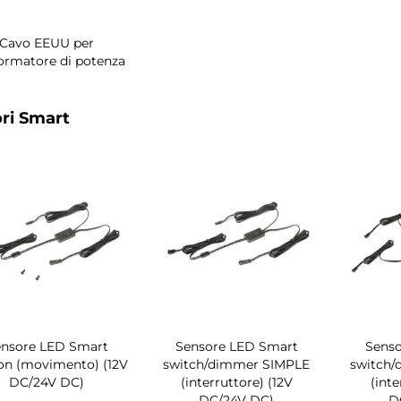
Cavo EEUU per
formatore di potenza
ri Smart
ensore LED Smart
Sensore LED Smart
Senso
on (movimento) (12V
switch/dimmer SIMPLE
switch
DC/24V DC)
(interruttore) (12V
(inte
DC/24V DC)
D