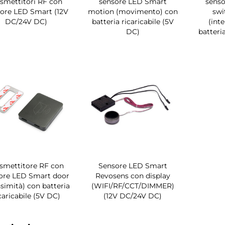
asmettitori RF con
sensore LED Smart
sens
ore LED Smart (12V
motion (movimento) con
swi
DC/24V DC)
batteria ricaricabile (5V
(int
DC)
batteria
asmettitore RF con
Sensore LED Smart
ore LED Smart door
Revosens con display
ssimità) con batteria
(WIFI/RF/CCT/DIMMER)
caricabile (5V DC)
(12V DC/24V DC)