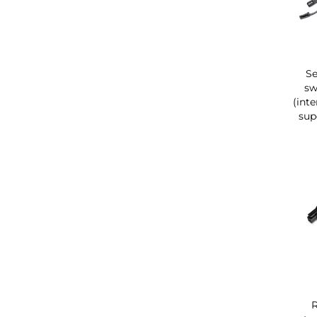
S
sw
(int
sup
R