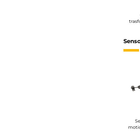
tras
Senso
S
moti