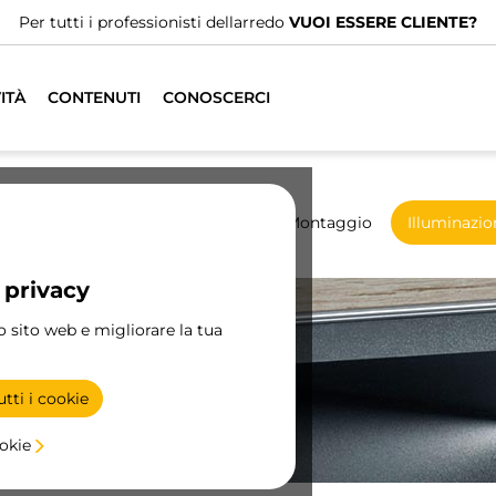
Abbiamo distributori specializzati.
TROVA IL PIÙ VICINO
ITÀ
CONTENUTI
CONOSCERCI
madio
Scorrevoli
Cucina
Montaggio
Illuminazio
 privacy
ro sito web e migliorare la tua
tti i cookie
to
ookie