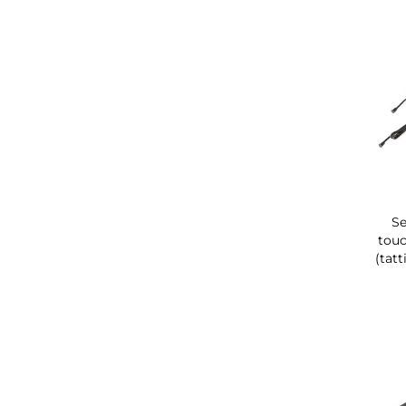
S
tou
(tat