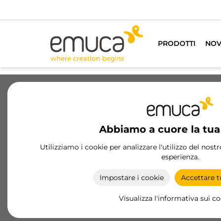
PRODOTTI
NOV
Cassetti
Guide
Cerniere
Ar
Abbiamo a cuore la tua
Convertitori e sensori
Utilizziamo i cookie per analizzare l'utilizzo del nost
esperienza.
Convertitori e sensori Emuca: ottimizza la tua
illuminazione LED con trasformatori efficienti e
Impostare i cookie
Accettare tu
sensori avanzati per controllo touch, di movimen
e prossimità.
Visualizza l'informativa sui c