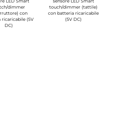
ore LED Smart
sensore LED Smart
tch/dimmer
touch/dimmer (tattile)
erruttore) con
con batteria ricaricabile
 ricaricabile (5V
(5V DC)
DC)