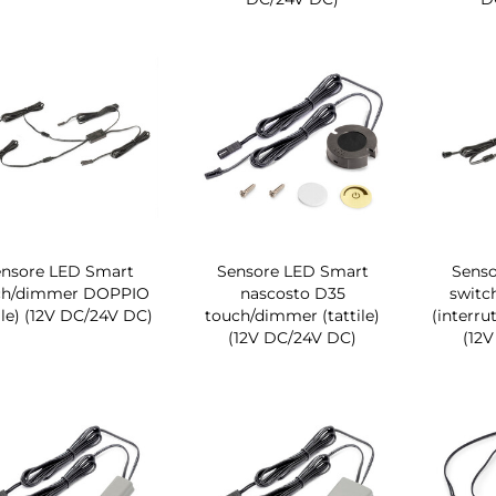
ensore LED Smart
Sensore LED Smart
Senso
ch/dimmer DOPPIO
nascosto D35
switc
tile) (12V DC/24V DC)
touch/dimmer (tattile)
(interru
(12V DC/24V DC)
(12