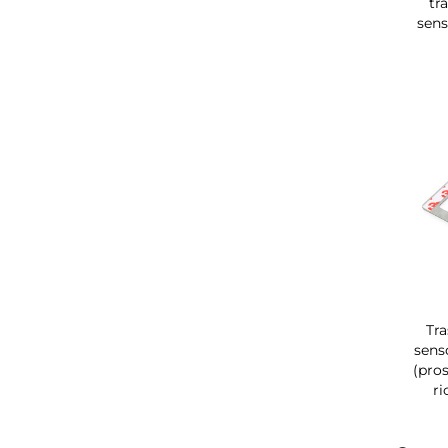
tr
sens
Tr
sens
(pro
ri