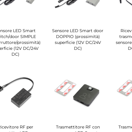
ensore LED Smart
Sensore LED Smart door
Ricev
itch/door SIMPLE
DOPPIO (prossimità)
trasme
erruttore/prossimità)
superficie (12V DC/24V
sensore
erficie (12V DC/24V
DC)
D
DC)
icevitore RF per
Trasmettitore RF con
Trasme