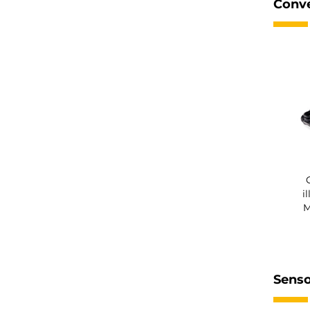
Conve
i
M
Senso