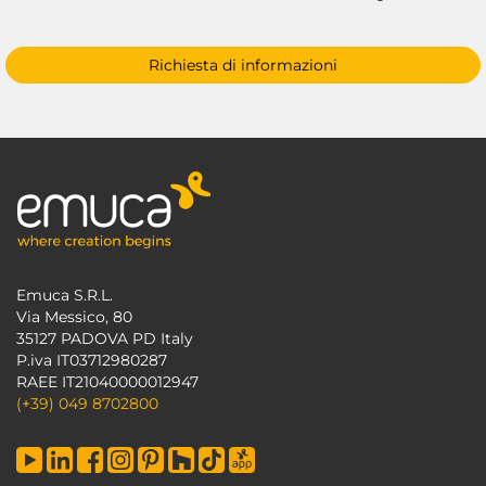
Richiesta di informazioni
Emuca S.R.L.
Via Messico, 80
35127 PADOVA PD Italy
P.iva IT03712980287
RAEE IT21040000012947
(+39) 049 8702800