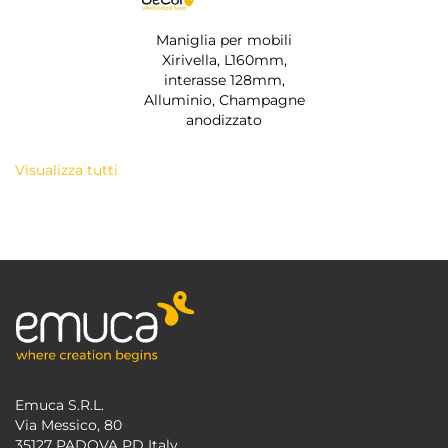
Maniglia per mobili
Xirivella, L160mm,
interasse 128mm,
Alluminio, Champagne
anodizzato
Visualizza tutti
Emuca S.R.L.
Via Messico, 80
35127 PADOVA PD Italy