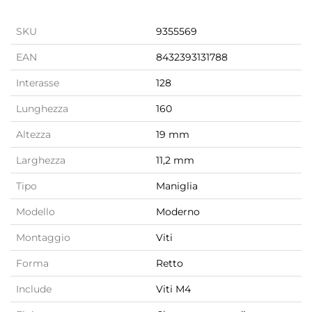
SKU
9355569
EAN
8432393131788
Interasse
128
Lunghezza
160
Altezza
19 mm
Larghezza
11,2 mm
Tipo
Maniglia
Modello
Moderno
Montaggio
Viti
Forma
Retto
Include
Viti M4