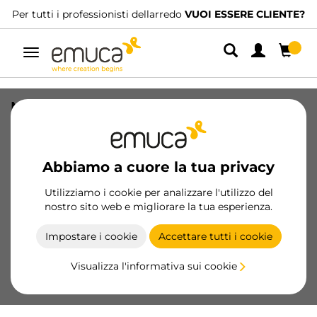
Per tutti i professionisti dellarredo
VUOI ESSERE CLIENTE?
Navigazione
Maniglia per mobili Xirivella, L160mm,
interasse 128mm, Alluminio,
Champagne anodizzato
Abbiamo a cuore la tua privacy
SKU
9355569
/
EAN
8432393131788
Utilizziamo i cookie per analizzare l'utilizzo del
nostro sito web e migliorare la tua esperienza.
Diventa cliente
Impostare i cookie
Accettare tutti i cookie
Scheda prodotto
Visualizza l'informativa sui cookie