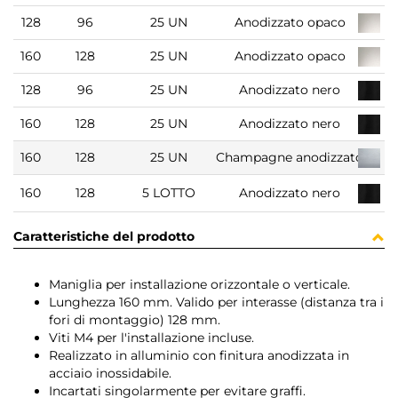
128
96
25 UN
Anodizzato opaco
160
128
25 UN
Anodizzato opaco
128
96
25 UN
Anodizzato nero
160
128
25 UN
Anodizzato nero
160
128
25 UN
Champagne anodizzato
160
128
5 LOTTO
Anodizzato nero
Caratteristiche del prodotto
Maniglia per installazione orizzontale o verticale.
Lunghezza 160 mm. Valido per interasse (distanza tra i
fori di montaggio) 128 mm.
Viti M4 per l'installazione incluse.
Realizzato in alluminio con finitura anodizzata in
acciaio inossidabile.
Incartati singolarmente per evitare graffi.