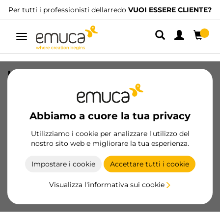
Per tutti i professionisti dellarredo
VUOI ESSERE CLIENTE?
Navigazione
Maniglia per mobili Xirivella, L160mm,
interasse 128mm, Alluminio,
Anodizzato nero
Abbiamo a cuore la tua privacy
SKU
9355567
/
EAN
8432393131771
Utilizziamo i cookie per analizzare l'utilizzo del
nostro sito web e migliorare la tua esperienza.
Diventa cliente
Impostare i cookie
Accettare tutti i cookie
Scheda prodotto
Visualizza l'informativa sui cookie