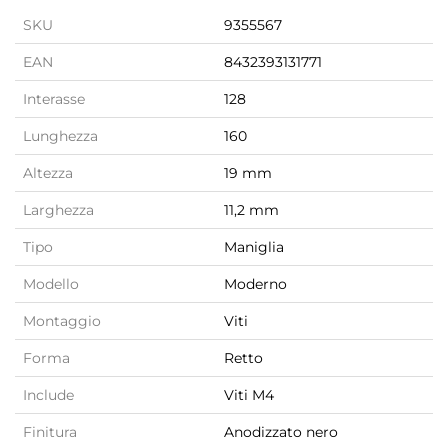
SKU
9355567
EAN
8432393131771
Interasse
128
Lunghezza
160
Altezza
19 mm
Larghezza
11,2 mm
Tipo
Maniglia
Modello
Moderno
Montaggio
Viti
Forma
Retto
Include
Viti M4
Finitura
Anodizzato nero