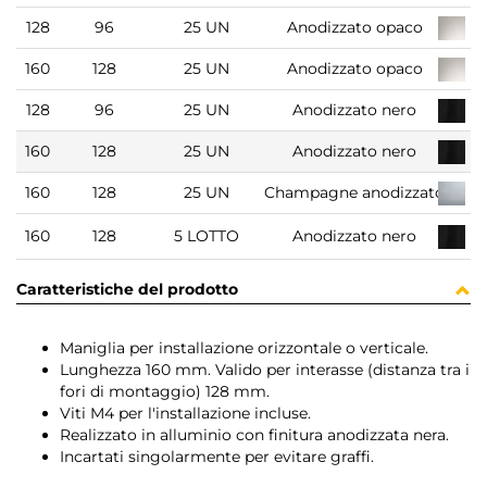
128
96
25 UN
Anodizzato opaco
160
128
25 UN
Anodizzato opaco
128
96
25 UN
Anodizzato nero
160
128
25 UN
Anodizzato nero
160
128
25 UN
Champagne anodizzato
160
128
5 LOTTO
Anodizzato nero
Caratteristiche del prodotto
Maniglia per installazione orizzontale o verticale.
Lunghezza 160 mm. Valido per interasse (distanza tra i
fori di montaggio) 128 mm.
Viti M4 per l'installazione incluse.
Realizzato in alluminio con finitura anodizzata nera.
Incartati singolarmente per evitare graffi.