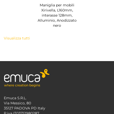
Maniglia per mobili
Xirivella, L160mm,
interasse 128mm,
Alluminio, Anodizzato
nero
Visualizza tutti
Emuca S.R.L.
Via Messico, 80
35127 PADOVA PD Italy
P.iva IT03712980287