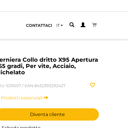
CONTATTACI
IT
erniera Collo dritto X95 Apertura
65 gradi, Per vite, Acciaio,
ichelato
KU
1031607
/
EAN
8432393292427
Prodotti essenziali
Diventa cliente
Scheda prodotto