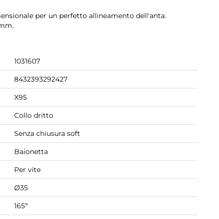
ensionale per un perfetto allineamento dell'anta.
 mm.
1031607
8432393292427
X95
Collo dritto
Senza chiusura soft
Baionetta
Per vite
Ø35
165º