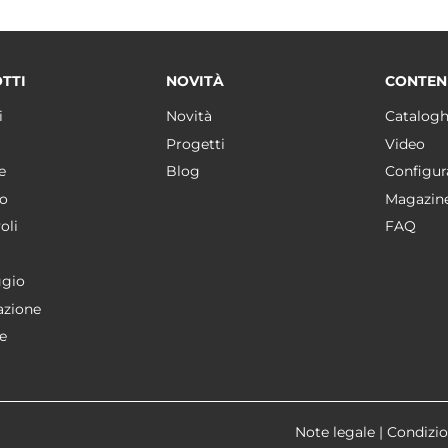
TTI
NOVITÀ
CONTEN
i
Novità
Catalogh
Progetti
Video
e
Blog
Configur
o
Magazin
oli
FAQ
gio
azione
e
Note legale
|
Condizio