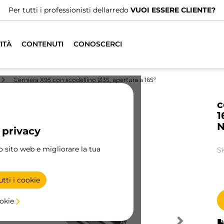
Per tutti i professionisti dellarredo
VUOI ESSERE CLIENTE?
ITÀ
CONTENUTI
CONOSCERCI
Cerniera X95 con scodellino Ø35, apertura a 165º
c
1
N
 privacy
ro sito web e migliorare la tua
S
tti i cookie
ookie