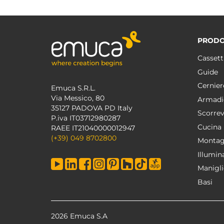
PRODO
Cassett
Guide
Cernier
Emuca S.R.L.
Via Messico, 80
Armadi
35127 PADOVA PD Italy
Scorrev
P.iva IT03712980287
Cucina
RAEE IT21040000012947
(+39) 049 8702800
Montag
Illumin
Manigli
Basi
2026 Emuca S.A