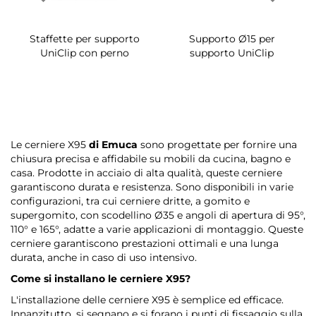
Staffette per supporto
Supporto Ø15 per
UniClip con perno
supporto UniClip
Le cerniere X95
di Emuca
sono progettate per fornire una
chiusura precisa e affidabile su mobili da cucina, bagno e
casa. Prodotte in acciaio di alta qualità, queste cerniere
garantiscono durata e resistenza. Sono disponibili in varie
configurazioni, tra cui cerniere dritte, a gomito e
supergomito, con scodellino Ø35 e angoli di apertura di 95°,
110° e 165°, adatte a varie applicazioni di montaggio. Queste
cerniere garantiscono prestazioni ottimali e una lunga
durata, anche in caso di uso intensivo.
Come si installano le cerniere X95?
L'installazione delle cerniere X95 è semplice ed efficace.
Innanzitutto, si segnano e si forano i punti di fissaggio sulla