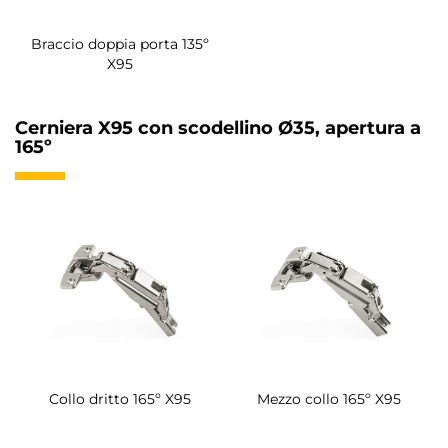
Braccio doppia porta 135º
X95
Cerniera X95 con scodellino Ø35, apertura a
165º
Collo dritto 165º X95
Mezzo collo 165º X95