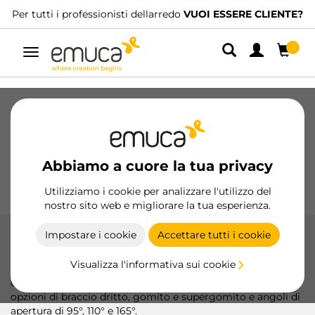
tti i professionisti dellarredo
VUOI ESSERE CLIENTE?
Abbi
Navigazione
Cassetti
Guide
Cerniere
Armadio
Scorrevoli
Cucina
Montaggio
Abbiamo a cuore la tua privacy
Illuminazione
Maniglie
Basi
Espositori
Utilizziamo i cookie per analizzare l'utilizzo del
nostro sito web e migliorare la tua esperienza.
Impostare i cookie
Accettare tutti i cookie
Cerniere X95
Visualizza l'informativa sui cookie
Le cerniere X95 di Emuca, realizzate in acciaio di alta
qualità, offrono una chiusura precisa e affidabile con
opzioni di braccio dritto, gomito e supergomito e angoli di
apertura di 95°, 110° e 165°.