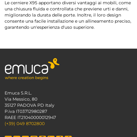
Le cerniere X95 apportano diversi vantaggi ai mobili, come
una chiusura fluida e controllata che previene urti e danni,
migliorando la durata delle porte. Inoltre, il loro design
consente una facile installazione e un allineamento preciso,
garantendo un'esperienza d'uso superiore.
Emuca S.R.L.
Via Messico, 80
35127 PADOVA PD Italy
P.iva IT03712980287
RAEE IT21040000012947
(+39) 049 8702800