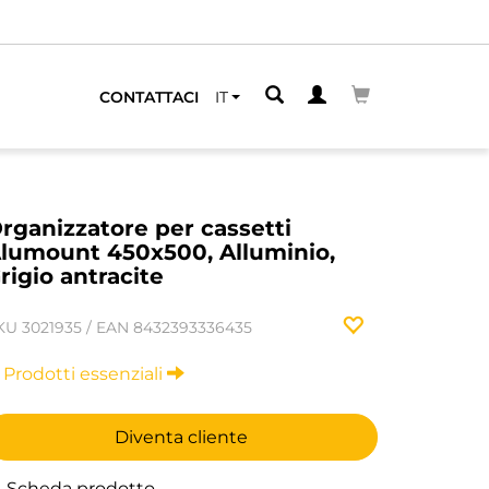
CONTATTACI
IT
rganizzatore per cassetti
lumount 450x500, Alluminio,
rigio antracite
KU
3021935
/
EAN
8432393336435
Prodotti essenziali
Diventa cliente
Scheda prodotto