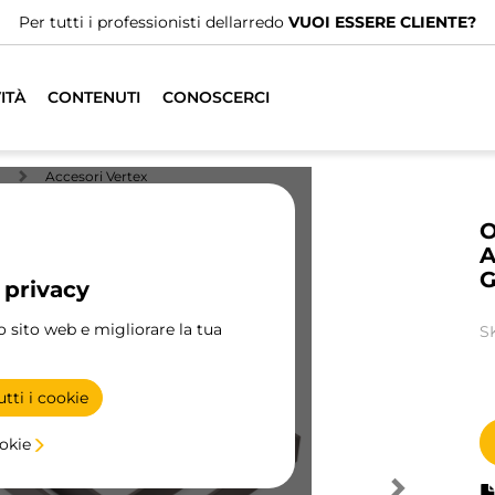
rofessionisti dellarredo
VUOI ESSERE CLIENTE?
ITÀ
CONTENUTI
CONOSCERCI
Accesori Vertex
O
A
G
 privacy
ro sito web e migliorare la tua
S
tti i cookie
ookie