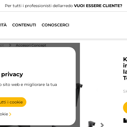
Per tutti i professionisti dellarredo
VUOI ESSERE CLIENTE?
ITÀ
CONTENUTI
CONOSCERCI
ept
Accesori Concept
K
i
l
 privacy
T
ro sito web e migliorare la tua
S
tti i cookie
ookie