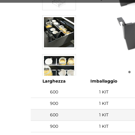
Larghezza
Imballaggio
600
1 KIT
900
1 KIT
600
1 KIT
900
1 KIT