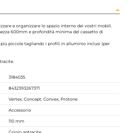
izzare e organizzare lo spazio interno dei vostri mobili.
rghezza 600mm e profondità minima del cassetto di
iù piccole tagliando i profili in alluminio inclusi (per
tracite.
3184035
8432393267371
Vertex, Concept, Convex, Protone
Accessorio
110 mm
Grigio antracite