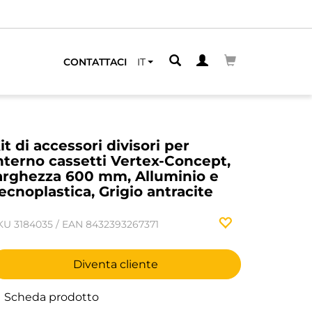
CONTATTACI
IT
it di accessori divisori per
nterno cassetti Vertex-Concept,
arghezza 600 mm, Alluminio e
ecnoplastica, Grigio antracite
KU
3184035
/
EAN
8432393267371
Diventa cliente
Scheda prodotto