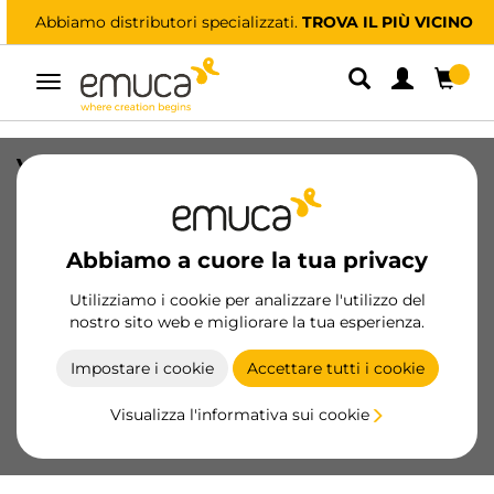
Abbiamo distributori specializzati.
TROVA IL PIÙ VICINO
Navigazione
Vassoio ausiliario per armadi e cabine
armadio Hack, Tecnoplastica
SKU
7115920
/
EAN
8432393307251
Abbiamo a cuore la tua privacy
Prodotti essenziali
Utilizziamo i cookie per analizzare l'utilizzo del
nostro sito web e migliorare la tua esperienza.
Diventa cliente
Impostare i cookie
Accettare tutti i cookie
Scheda prodotto
Visualizza l'informativa sui cookie