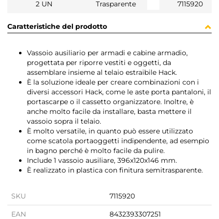
2 UN
Trasparente
7115920
Caratteristiche del prodotto
Vassoio ausiliario per armadi e cabine armadio,
progettata per riporre vestiti e oggetti, da
assemblare insieme al telaio estraibile Hack.
È la soluzione ideale per creare combinazioni con i
diversi accessori Hack, come le aste porta pantaloni, il
portascarpe o il cassetto organizzatore. Inoltre, è
anche molto facile da installare, basta mettere il
vassoio sopra il telaio.
È molto versatile, in quanto può essere utilizzato
come scatola portaoggetti indipendente, ad esempio
in bagno perché è molto facile da pulire.
Include 1 vassoio ausiliare, 396x120x146 mm.
È realizzato in plastica con finitura semitrasparente.
SKU
7115920
EAN
8432393307251