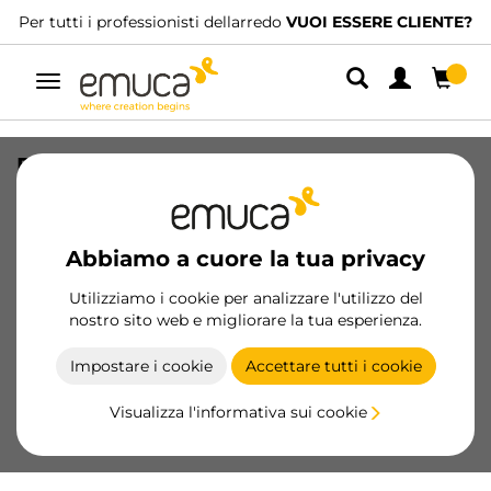
nisti dellarredo
VUOI ESSERE CLIENTE?
Abbiamo distributor
Navigazione
Piastra antiribaltamento per moduli
alti Levelup 1, Acciaio, Acciaio grezzo
SKU
4030903
/
EAN
8432393291659
Abbiamo a cuore la tua privacy
Prodotti essenziali
Utilizziamo i cookie per analizzare l'utilizzo del
nostro sito web e migliorare la tua esperienza.
Diventa cliente
Impostare i cookie
Accettare tutti i cookie
Scheda prodotto
Visualizza l'informativa sui cookie