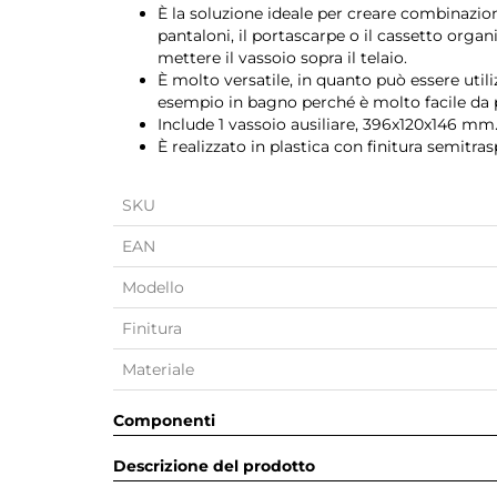
È la soluzione ideale per creare combinazion
pantaloni, il portascarpe o il cassetto organi
mettere il vassoio sopra il telaio.
È molto versatile, in quanto può essere uti
esempio in bagno perché è molto facile da p
Include 1 vassoio ausiliare, 396x120x146 mm
È realizzato in plastica con finitura semitra
SKU
EAN
Modello
Finitura
Materiale
Componenti
Descrizione del prodotto