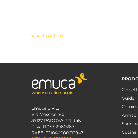
Visualizza tutti
PRODO
Cassett
Guide
Cernier
Emuca S.R.L.
Via Messico, 80
Armadi
35127 PADOVA PD Italy
Scorrev
P.iva IT03712980287
Cucina
RAEE IT21040000012947