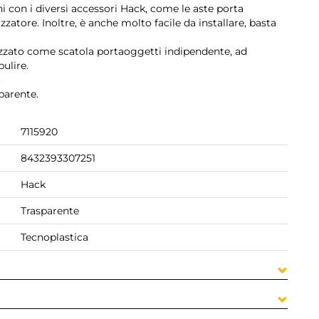
i con i diversi accessori Hack, come le aste porta
zzatore. Inoltre, è anche molto facile da installare, basta
lizzato come scatola portaoggetti indipendente, ad
ulire.
.
sparente.
7115920
8432393307251
Hack
Trasparente
Tecnoplastica