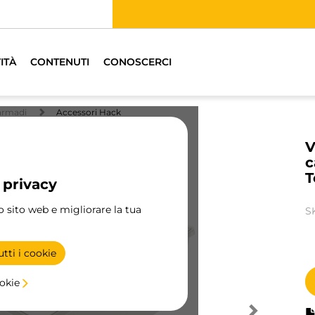
Abbiamo distributori specializzati.
TROVA IL PIÙ VICINO
ITÀ
CONTENUTI
CONOSCERCI
armadi
Accessori Hack
V
c
T
 privacy
ro sito web e migliorare la tua
S
tti i cookie
ookie