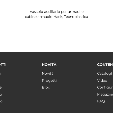
Vassoio ausiliario per armadi e
cabine armadio Hack, Tecnoplastica
TTI
NOVITÀ
CONTEN
i
Novità
Catalogh
Progetti
Video
e
Blog
Configur
o
Magazin
oli
FAQ