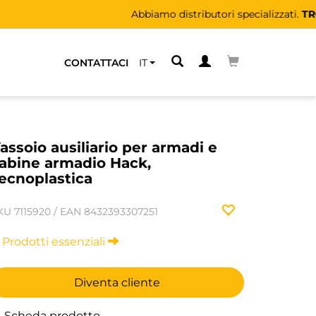
CONTATTACI
IT
assoio ausiliario per armadi e
abine armadio Hack,
ecnoplastica
KU
7115920
/
EAN
8432393307251
Prodotti essenziali
Diventa cliente
Scheda prodotto