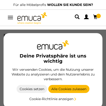
Für alle Möbelprofis
WOLLEN SIE KUNDE SEIN?
Umschaltbare
Navigation
Kit von 20 Topfscharniere X92
Öffunungswinkel mit
Schließautomatik und
Kreuzmontageplatten zum Schrauben,
Deine Privatsphäre ist uns
Höhe 0, Stahl, vernickelt
wichtig
SKU
1065607
/
EAN
8432393281889
Wir verwenden Cookies, um die Nutzung unserer
Website zu analysieren und dein Nutzererlebnis zu
verbessern.
Werden Sie Kunde
Cookies setzen
Alle Cookies zulassen
Produktblatt
Cookie-Richtlinie anzeigen