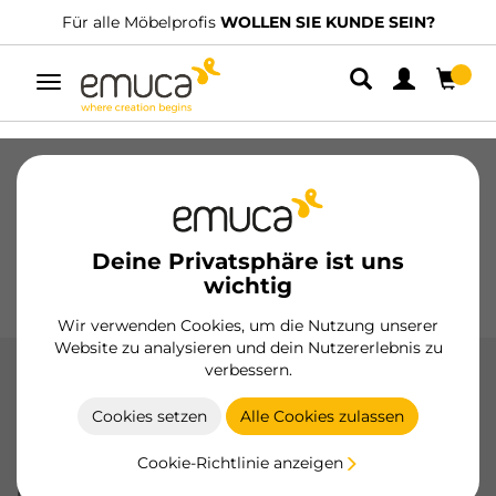
Für alle Möbelprofis
WOLLEN SIE KUNDE SEIN?
Umschaltbare
Navigation
Schubladen
Führungssysteme
Scharniere
Schränke
Schiebesysteme
Küche
Montage
Deine Privatsphäre ist uns
Beleuchtung
Griffe
wichtig
Sockel
Aussteller
Wir verwenden Cookies, um die Nutzung unserer
Website zu analysieren und dein Nutzererlebnis zu
verbessern.
X92 Scharnieretopf Ø35 mit 105º-
Öffnung
Cookies setzen
Alle Cookies zulassen
Die X92-Scharniertopf Ø35 mit 105°-Öffnung von Emuca
Cookie-Richtlinie anzeigen
bieten eine fortschrittliche technische Lösung für
Möbeltüren, mit sanftem Schließmechanismus, großem