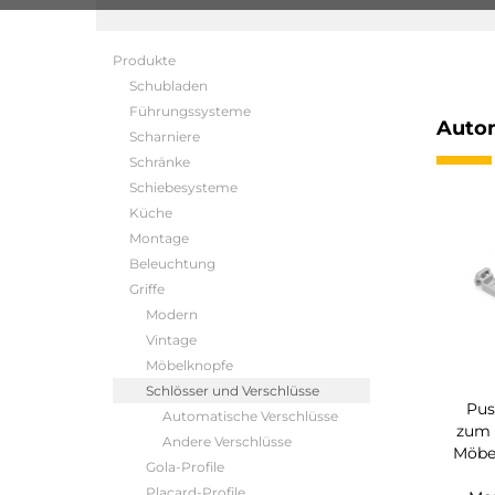
Produkte
Schubladen
Führungssysteme
Autom
Scharniere
Schränke
Schiebesysteme
Küche
Montage
Beleuchtung
Griffe
Modern
Vintage
Möbelknopfe
Schlösser und Verschlüsse
Pus
Automatische Verschlüsse
zum 
Andere Verschlüsse
Möbel
Gola-Profile
Placard-Profile