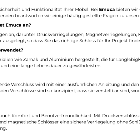
icherheit und Funktionalität Ihrer Möbel. Bei
Emuca
bieten wir 
lgenden beantworten wir einige häufig gestellte Fragen zu unse
tet
Emuca
an?
ungen an, darunter Druckverriegelungen, Magnetverriegelungen, K
ausgelegt, so dass Sie das richtige Schloss für Ihr Projekt finde
verwendet?
alien wie Zamak und Aluminium hergestellt, die für Langlebigke
 und eine lange Lebensdauer zu gewährleisten.
eßende Verschluss wird mit einer ausführlichen Anleitung und den 
den Verschlüsse sind so konzipiert, dass sie verstellbar sind, wo
?
auch Komfort und Benutzerfreundlichkeit. Mit Druckverschlüssen
nd magnetische Schlösser eine sichere Verriegelung ohne Schlü
ung.