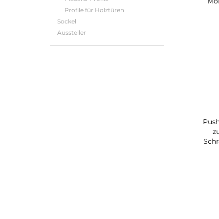
Mon
Profile für Holztüren
Sockel
Aussteller
Push
z
Schr