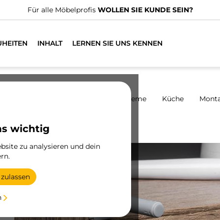
UHEITEN
INHALT
LERNEN SIE UNS KENNEN
harniere
Schränke
Schiebesysteme
Küche
Mont
Aussteller
ns wichtig
site zu analysieren und dein
rn.
 zulassen
n