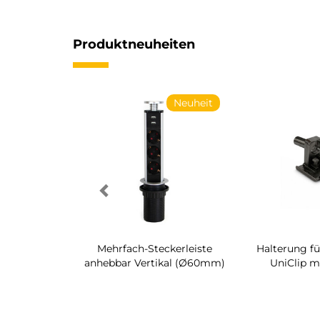
Produktneuheiten
Neuheit
Neuheit
h-Regal für
Mehrfach-Steckerleiste
Halterung fü
raum Quartz
anhebbar Vertikal (Ø60mm)
UniClip m