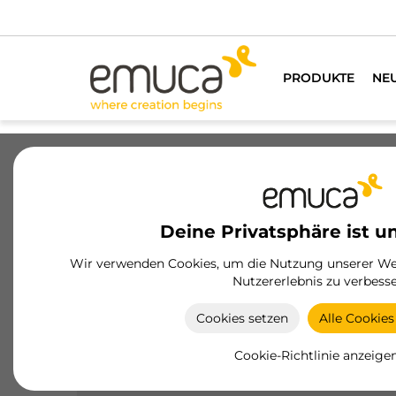
SEIN?
PRODUKTE
NE
Schubladen
Führungssysteme
Sc
Deine Privatsphäre ist u
Wir verwenden Cookies, um die Nutzung unserer Web
Nutzererlebnis zu verbesse
Schlösser und Verschlüsse
Cookies setzen
Alle Cookies
Optimieren Sie die Sicherheit und Funktionalität
Ihrer Möbel mit Emuca-Schlössern, die auf Stärke
Cookie-Richtlinie anzeige
und Benutzerfreundlichkeit ausgelegt sind.