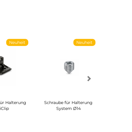
Neuheit
Neuheit
für Halterung
Schraube für Halterung
Drehbares 
iClip
System Ø14
Schrankinn