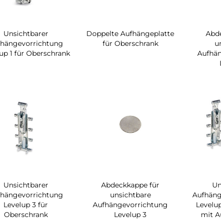
Unsichtbarer
Doppelte Aufhängeplatte
Abd
fhängevorrichtung
für Oberschrank
u
up 1 für Oberschrank
Aufhä
Unsichtbarer
Abdeckkappe für
Un
fhängevorrichtung
unsichtbare
Aufhäng
Levelup 3 für
Aufhängevorrichtung
Levelu
Oberschrank
Levelup 3
mit A