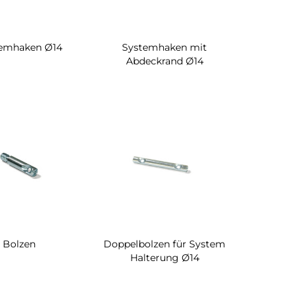
emhaken Ø14
Systemhaken mit
Abdeckrand Ø14
Bolzen
Doppelbolzen für System
Halterung Ø14