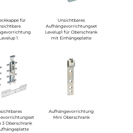
eckkappe für
Unsichtbares
nsichtbare
Aufhängevorrichtungset
ngevorrichtung
Levelup1 für Oberschrank
Levelup 1
mit Einhängeplatte
sichtbares
Aufhängevorrichtung
evorrichtungset
Mini Oberschrank
p 3 Oberschrank
ufhängeplatte