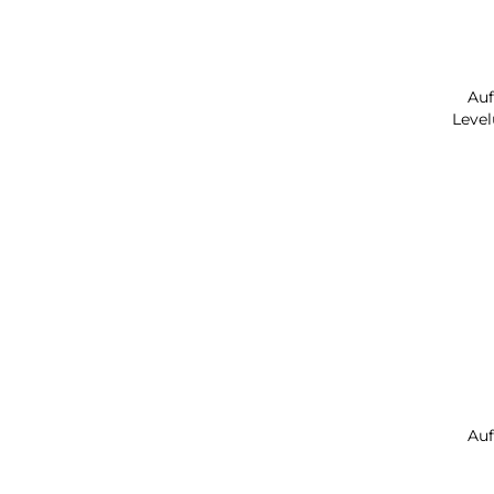
Au
Level
Au