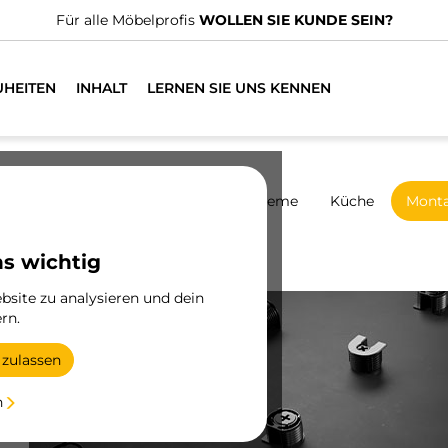
n spezialisierte Vertriebshändler.
FINDEN SIE DEN NÄCHSTGE
UHEITEN
INHALT
LERNEN SIE UNS KENNEN
harniere
Schränke
Schiebesysteme
Küche
Mont
Aussteller
ns wichtig
site zu analysieren und dein
rn.
 zulassen
ür
n