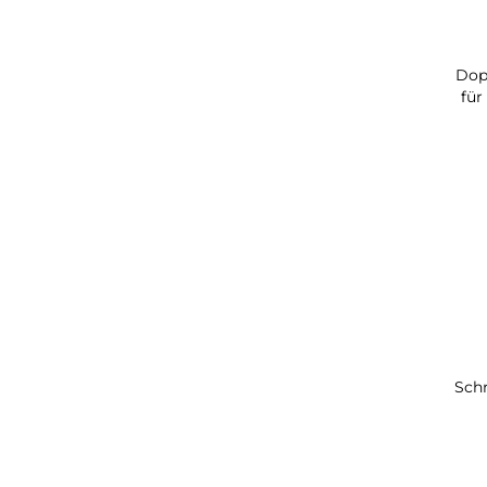
Dop
für
Sch