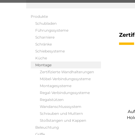
Produkte
Schubladen
Führungssysteme
Zerti
Scharniere
Schränke
Schiebesysteme
Küche
Montage
Zertifizierte Wandhalterungen
Möbel-Verbindungssysteme
Montagesysteme
Regal-Verbindungssysteme
Regalstützen
Wandanschlusssystem
Au
Schrauben und Muttern
Hol
Stoßstangen und Kappen
Beleuchtung
Griffe