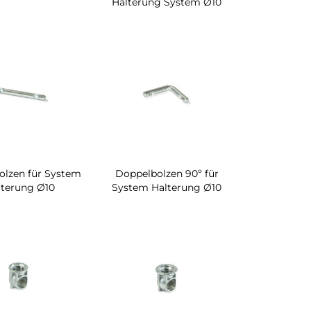
Halterung System Ø10
olzen für System
Doppelbolzen 90º für
lterung Ø10
System Halterung Ø10