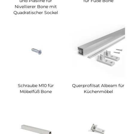
und Plasline für
für Füße Bone
Nivellierer Bone mit
Quadratischer Sockel
Schraube M10 für
Querprofilsat Albeam für
Möbelfüß Bone
Küchenmöbel