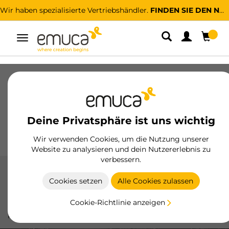
Wir haben spezialisierte Vertriebshändler.
FINDEN SIE DEN NÄCHSTGELEGENEN
Umschaltbare
Navigation
Schubladen
Führungssysteme
Scharniere
Schränke
Schiebesysteme
Küche
Montage
Deine Privatsphäre ist uns wichtig
Beleuchtung
Griffe
Sockel
Aussteller
Wir verwenden Cookies, um die Nutzung unserer
Website zu analysieren und dein Nutzererlebnis zu
verbessern.
Küche
Cookies setzen
Alle Cookies zulassen
Innovative Lösungen zur Maximierung der Funktionalität
Cookie-Richtlinie anzeigen
und Platzoptimierung in der Küche, mit hochwertigen
Produkten und effizientem Design.