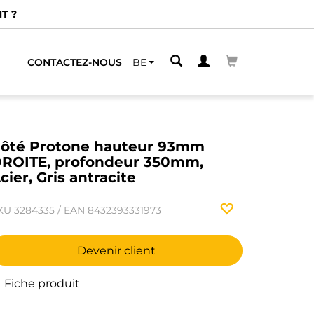
T ?
CONTACTEZ-NOUS
BE
ôté Protone hauteur 93mm
ROITE, profondeur 350mm,
cier, Gris antracite
KU
3284335
/
EAN
8432393331973
Devenir client
Fiche produit