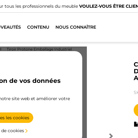
r tous les professionnels du meuble
VOULEZ-VOUS ÊTRE CLIEN
VEAUTÉS
CONTENU
NOUS CONNAÎTRE
Tiroir Protone Emballage Industriel
C
D
A
ion de vos données
S
 notre site web et améliorer votre
es les cookies
 de cookies