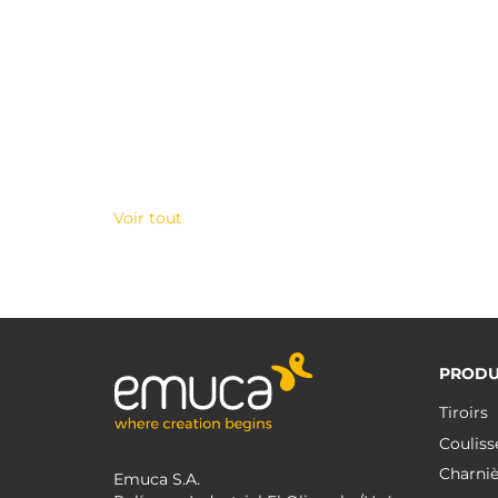
Voir tout
PRODU
Tiroirs
Couliss
Charniè
Emuca S.A.