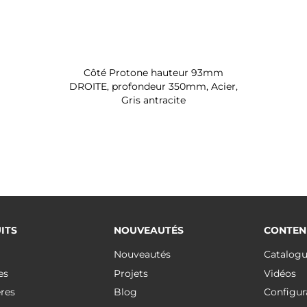
Côté Protone hauteur 93mm
DROITE, profondeur 350mm, Acier,
Gris antracite
ITS
NOUVEAUTÉS
CONTEN
Nouveautés
Catalog
es
Projets
Vidéos
res
Blog
Configur