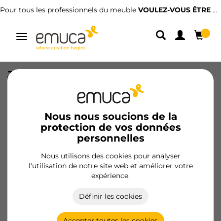
professionnels du meuble
VOULEZ-VOUS ÊTRE CLIENT ?
Nous avons des
Alterner
la
navigation
Jeu de gabarits pour le marquage
d'attaches avant, plastique, gris
SKU
3115021
/
EAN
8432393358185
Nous nous soucions de la
protection de vos données
personnelles
Devenir client
Nous utilisons des cookies pour analyser
Fiche produit
l'utilisation de notre site web et améliorer votre
expérience.
Définir les cookies
Accepter toutes les cookies