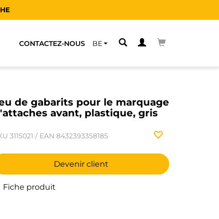
CHE
CONTACTEZ-NOUS
BE
eu de gabarits pour le marquage
'attaches avant, plastique, gris
KU
3115021
/
EAN
8432393358185
Devenir client
Fiche produit