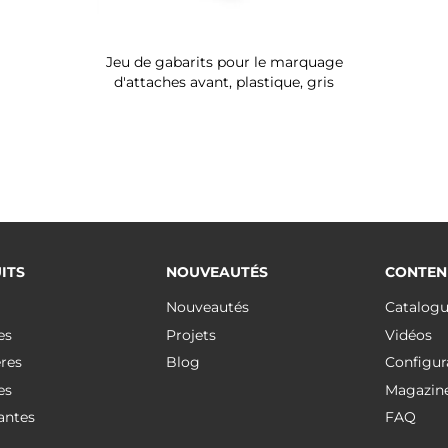
Jeu de gabarits pour le marquage
d'attaches avant, plastique, gris
ITS
NOUVEAUTÉS
CONTEN
Nouveautés
Catalog
es
Projets
Vidéos
res
Blog
Configur
es
Magazin
antes
FAQ