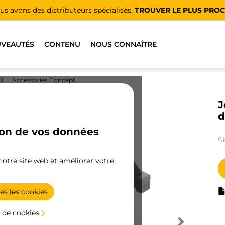
us avons des distributeurs spécialisés.
TROUVER LE PLUS PRO
VEAUTÉS
CONTENU
NOUS CONNAÎTRE
Accessories Concept
J
d
ion de vos données
S
 notre site web et améliorer votre
es les cookies
 de cookies