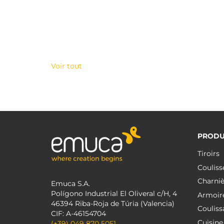
Voir tout
PRODU
Tiroirs
Couliss
Charniè
Emuca S.A.
Polígono Industrial El Oliveral c/H, 4
Armoir
46394 Riba-Roja de Túria (Valencia)
Couliss
CIF: A-46154704
Cuisine
(+39) 049 870 5051