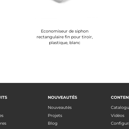
Economiseur de siphon
rectangulaire fin pour tiroir,
plastique, blanc
ITS
NOUVEAUTÉS
CONTEN
Nouveautés
Catalog
es
Projets
Vidéos
res
Blog
Configur