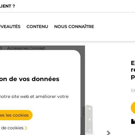
us avons des distributeurs spécialisés.
TROUVER LE PLUS PRO
VEAUTÉS
CONTENU
NOUS CONNAÎTRE
Accessories Concept
E
r
p
ion de vos données
S
 notre site web et améliorer votre
es les cookies
 de cookies