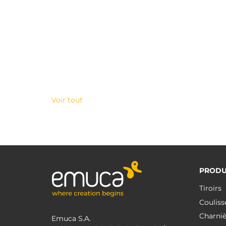
Voir tout
PRODU
Tiroirs
Couliss
Charniè
Emuca S.A.