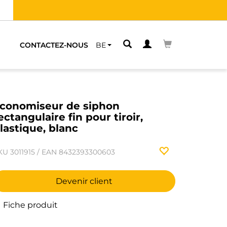
CHE
CONTACTEZ-NOUS
BE
conomiseur de siphon
ectangulaire fin pour tiroir,
lastique, blanc
KU
3011915
/
EAN
8432393300603
Devenir client
Fiche produit