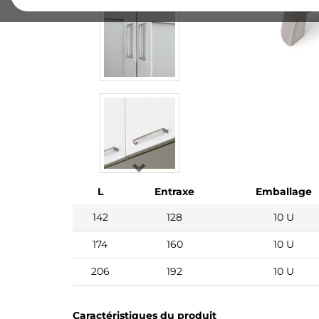
L
Entraxe
Emballage
142
128
10 U
174
160
10 U
206
192
10 U
Caractéristiques du produit