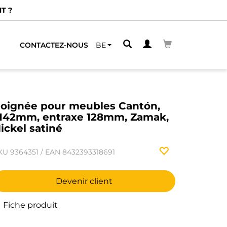
T ?
CONTACTEZ-NOUS
BE
oignée pour meubles Cantón,
142mm, entraxe 128mm, Zamak,
ickel satiné
KU
9364351
/
EAN
8432393318691
Devenir client
Fiche produit