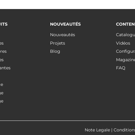
ITS
NOUVEAUTÉS
CONTEN
Nouveautés
Catalog
es
Projets
Vidéos
res
Blog
Configur
es
Magazin
antes
FAQ
ge
ge
ge
Note Legale
|
Condition