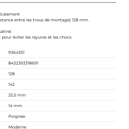
ticalement
istance entre les trous de montage) 128 mm.
atiné.
pour éviter les rayures et les chocs.
9364351
8432393318691
128
142
25,5 mm
14 mm
Poignée
Moderne