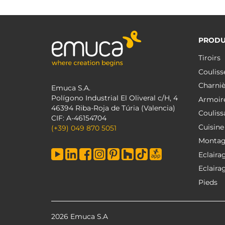
PRODU
Tiroirs
Couliss
Charniè
Emuca S.A.
Polígono Industrial El Oliveral c/H, 4
Armoir
46394 Riba-Roja de Túria (Valencia)
Couliss
CIF: A-46154704
Cuisine
(+39) 049 870 5051
Monta
Eclaira
Eclaira
Pieds
2026 Emuca S.A